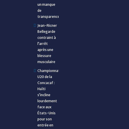
un manque
de
transparence
Jean-Ricner
Bellegarde
contraint à
l’arrêt
après une
blessure
musculaire
Championnat
U20 de la
Concacaf :
Haïti
s’incline
lourdement
face aux
États-Unis
pour son
entrée en