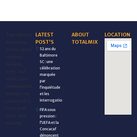
Your ultimate
LATEST
ABOUT
LOCATION
destination
POST'S
TOTALMIX
for live sports
52 ans du
Baltimore
coverage,
SC : une
breaking
célébration
news, and
marquée
world-class
par
entertainment,
l’inquiétude
keeping you
et les
connected to
interrogations
every goal,
FIFA sous
game, and
pression :
moment.
l’UEFA et la
Concacaf
dénoncent