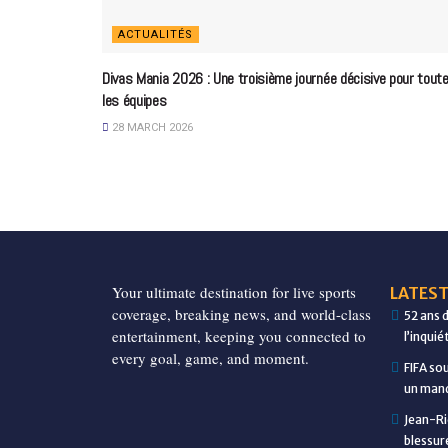
ACTUALITÉS
Divas Mania 2026 : Une troisième journée décisive pour tout
les équipes
28 MARCH 2026
Your ultimate destination for live sports
LATEST
coverage, breaking news, and world-class
52 ans 
entertainment, keeping you connected to
l’inqui
every goal, game, and moment.
FIFA so
un manq
Jean-Ri
blessur