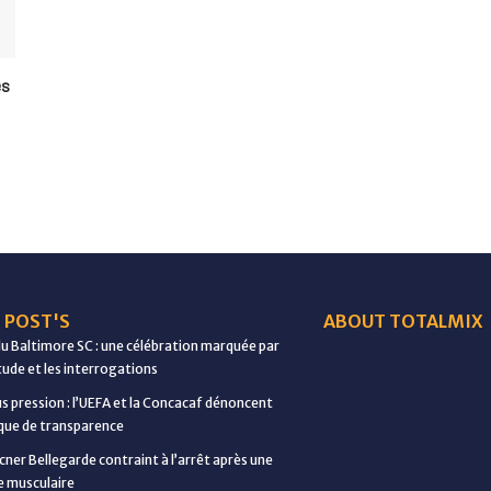
es
 POST'S
ABOUT TOTALMIX
du Baltimore SC : une célébration marquée par
étude et les interrogations
us pression : l’UEFA et la Concacaf dénoncent
ue de transparence
cner Bellegarde contraint à l’arrêt après une
e musculaire