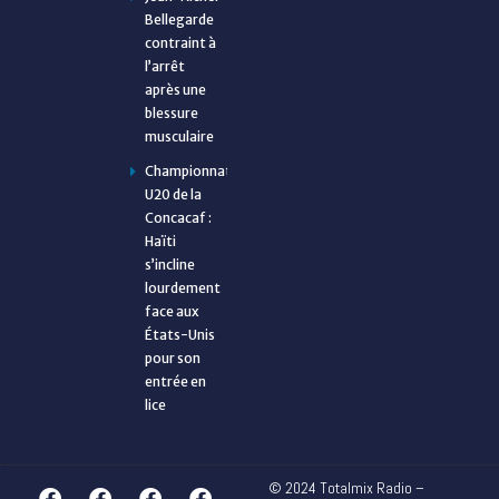
Bellegarde
contraint à
l’arrêt
après une
blessure
musculaire
Championnat
U20 de la
Concacaf :
Haïti
s’incline
lourdement
face aux
États-Unis
pour son
entrée en
lice
© 2024 Totalmix Radio –