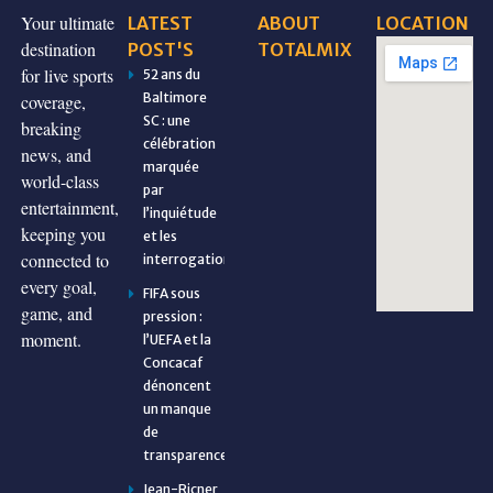
Your ultimate
LATEST
ABOUT
LOCATION
destination
POST'S
TOTALMIX
for live sports
52 ans du
Baltimore
coverage,
SC : une
breaking
célébration
news, and
marquée
world-class
par
entertainment,
l’inquiétude
keeping you
et les
connected to
interrogations
every goal,
FIFA sous
game, and
pression :
moment.
l’UEFA et la
Concacaf
dénoncent
un manque
de
transparence
Jean-Ricner