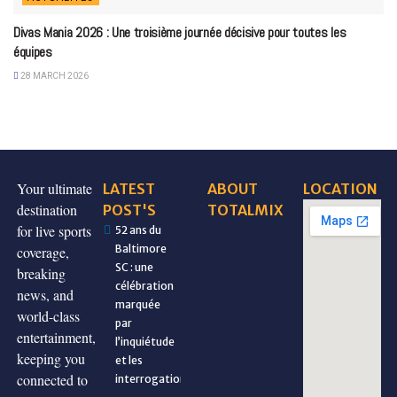
Divas Mania 2026 : Une troisième journée décisive pour toutes les
équipes
28 MARCH 2026
Your ultimate
LATEST
ABOUT
LOCATION
destination
POST'S
TOTALMIX
for live sports
52 ans du
Baltimore
coverage,
SC : une
breaking
célébration
news, and
marquée
world-class
par
entertainment,
l’inquiétude
keeping you
et les
connected to
interrogations