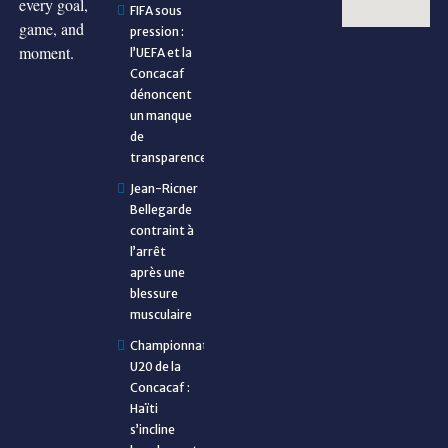
every goal,
FIFA sous
game, and
pression :
moment.
l’UEFA et la
Concacaf
dénoncent
un manque
de
transparence
Jean-Ricner
Bellegarde
contraint à
l’arrêt
après une
blessure
musculaire
Championnat
U20 de la
Concacaf :
Haïti
s’incline