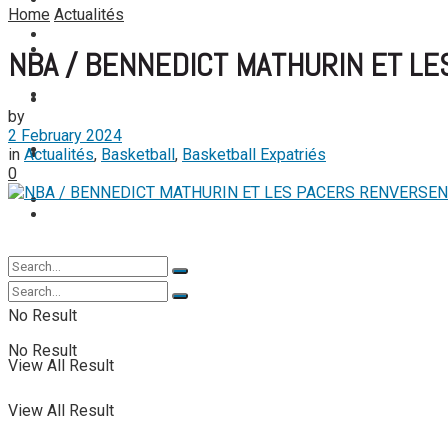
FOOTBALL FÉMININ
Home
Actualités
View All Result
FOOT EXPATRIÉS
FOOT EXPATRIÉS
NBA / BENNEDICT MATHURIN ET L
BASKETBALL
BASKETBALL
by
2 February 2024
TENNIS
in
Actualités
,
Basketball
,
Basketball Expatriés
TENNIS
0
TENNIS DE TABLE
TENNIS DE TABLE
No Result
No Result
View All Result
View All Result