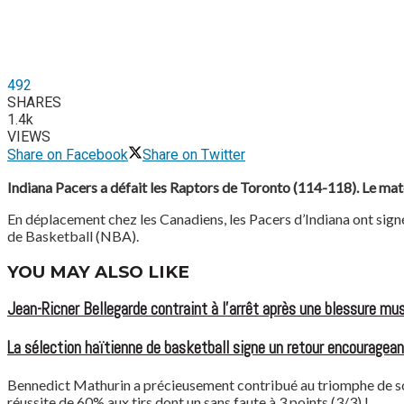
492
SHARES
1.4k
VIEWS
Share on Facebook
Share on Twitter
Indiana Pacers a défait les Raptors de Toronto (114-118). Le mat
En déplacement chez les Canadiens, les Pacers d’Indiana ont signé
de Basketball (NBA).
YOU MAY ALSO LIKE
Jean-Ricner Bellegarde contraint à l’arrêt après une blessure mus
La sélection haïtienne de basketball signe un retour encouragean
Bennedict Mathurin a précieusement contribué au triomphe de son 
réussite de 60% aux tirs dont un sans faute à 3 points (3/3) !