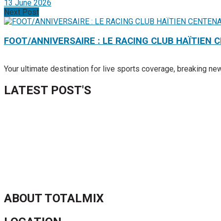
13 June 2026
Next Post
FOOT/ANNIVERSAIRE : LE RACING CLUB HAÏTIEN 
Your ultimate destination for live sports coverage, breaking n
LATEST POST'S
52 ans du Baltimore SC : une célébration marquée par l’inquiétude
FIFA sous pression : l’UEFA et la Concacaf dénoncent un manqu
Jean-Ricner Bellegarde contraint à l’arrêt après une blessure mus
Championnat U20 de la Concacaf : Haïti s’incline lourdement face
ABOUT TOTALMIX