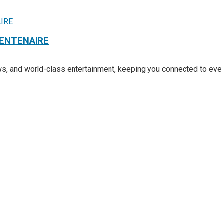
CENTENAIRE
ews, and world-class entertainment, keeping you connected to ev
 et les interrogations
e de transparence
culaire
 aux États-Unis pour son entrée en lice