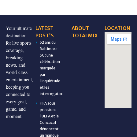
Your ultimate
LATEST
ABOUT
LOCATION
destination
POST'S
TOTALMIX
for live sports
52 ans du
Baltimore
coverage,
SC : une
breaking
célébration
news, and
marquée
world-class
par
entertainment,
l’inquiétude
keeping you
et les
connected to
interrogations
every goal,
FIFA sous
game, and
pression :
moment.
l’UEFA et la
Concacaf
dénoncent
un manque