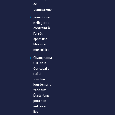
de
transparence
Jean-Ricner
Bellegarde
contraint à
l’arrêt
après une
blessure
musculaire
Championnat
U20 de la
Concacaf :
Haïti
s’incline
lourdement
face aux
États-Unis
pour son
entrée en
lice