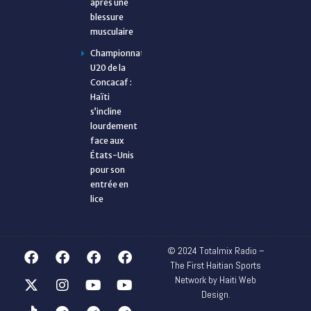
après une
blessure
musculaire
Championnat
U20 de la
Concacaf :
Haïti
s’incline
lourdement
face aux
États-Unis
pour son
entrée en
lice
© 2024 Totalmix Radio –
The First Haitian Sports
Network by Haiti Web
Design.