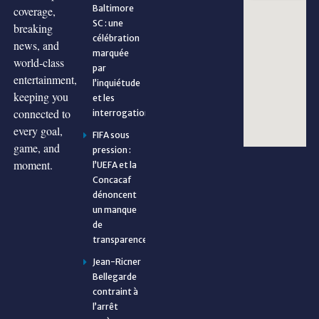
Baltimore
coverage,
SC : une
breaking
célébration
news, and
marquée
world-class
par
entertainment,
l’inquiétude
keeping you
et les
connected to
interrogations
every goal,
FIFA sous
game, and
pression :
moment.
l’UEFA et la
Concacaf
dénoncent
un manque
de
transparence
Jean-Ricner
Bellegarde
contraint à
l’arrêt