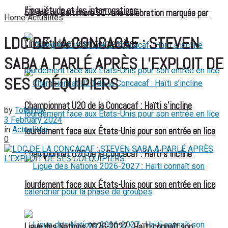
l’inquiétude et les interrogations
52 ans du Baltimore SC : une célébration marquée par
Home
Actualités
LDC DE LA CONCACAF : STEVEN
l’inquiétude et les interrogations
SABA A PARLÉ APRÈS L’EXPLOIT DE
SES COÉQUIPIERS
Championnat U20 de la Concacaf : Haïti s’incline
by
Totalmix
3 February 2024
in
Actualités
lourdement face aux États-Unis pour son entrée en lice
0
Championnat U20 de la Concacaf : Haïti s’incline
lourdement face aux États-Unis pour son entrée en lice
Ligue des Nations 2026-2027 : Haïti connaît son