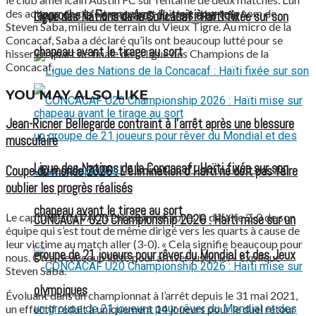
des acteurs de ce fait marquant l’histoire porte le nom de
rapproche le Ferencváros du troisième tour
Ligue des Nations de la Concacaf : Haïti fixée sur son
Steven Saba, milieu de terrain du Vieux Tigre. Au micro de la
Concacaf, Saba a déclaré qu’ils ont beaucoup lutté pour se
chapeau avant le tirage au sort
hisser en quart de finale de la ligue des Champions de la
Concacaf.
YOU MAY ALSO LIKE
Jean-Ricner Bellegarde contraint à l’arrêt après une blessure
musculaire
Ligue des Nations de la Concacaf : Haïti fixée sur son
Coupe du monde 2026 : L’élimination d’Haïti ne doit pas faire
oublier les progrès réalisés
chapeau avant le tirage au sort
Le capitaine du VAC s’est exprimé après la défaite 2-0 de son
CONCACAF U20 Championship 2026 : Haïti mise sur un
équipe qui s’est tout de même dirigé vers les quarts à cause de
leur victime au match aller (3-0). « Cela signifie beaucoup pour
groupe de 21 joueurs pour rêver du Mondial et des Jeux
nous. On a beaucoup lutté pour arriver jusqu’ici » explique
Steven Saba.
olympiques
Évoluant dans un championnat à l’arrêt depuis le 31 mai 2021,
un effectif réduit à uniquement 14 joueurs pour le duel retour