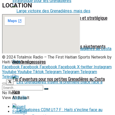
LOCATION
Mondial féminin 2027 : une liste élargie et stratégique
pour les Grenadières
Large victoire des Grenadières, mais des ajustements
© 2024 Totalmix Radio – The First Haitian Sports Network by
encore nécessaires
Haiti Web Design.
Facebook
Facebook
Facebook
Facebook
X-twitter
Instagram
Youtube
Youtube
Tiktok
Telegram
Telegram
Telegram
Telegram
Fin d’aventure pour nos petites Grenadières au Costa
Rica
No Result
View All Result
Accueil
Football