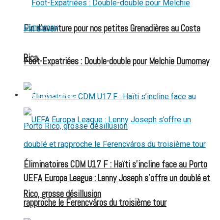
Fin d’aventure pour nos petites Grenadières au Costa
Rica
Foot-Expatriées : Double-double pour Melchie Dumornay
FOOT EXPATRIÉS
Éliminatoires CDM U17 F : Haïti s’incline face au Porto
UEFA Europa League : Lenny Joseph s’offre un doublé et
Rico, grosse désillusion
rapproche le Ferencváros du troisième tour