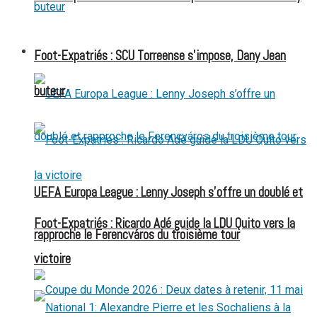
FOOT EXPATRIÉS
Foot-Expatriés : SCU Torreense s’impose, Dany Jean
buteur
UEFA Europa League : Lenny Joseph s’offre un doublé et
Foot-Expatriés : Ricardo Adé guide la LDU Quito vers la
rapproche le Ferencváros du troisième tour
victoire