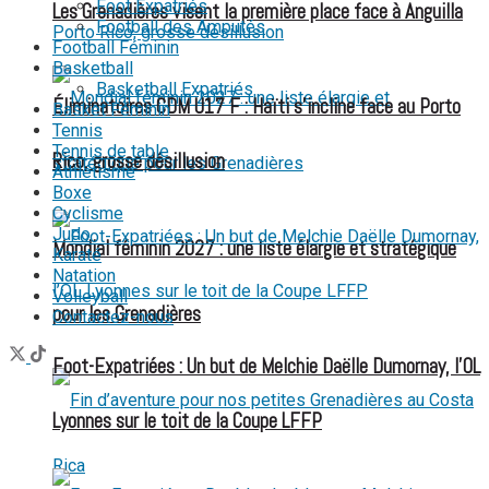
Foot Expatriés
Les Grenadières visent la première place face à Anguilla
Football des Amputés
Football Féminin
Basketball
Basketball Expatriés
Éliminatoires CDM U17 F : Haïti s’incline face au Porto
Basket Féminin
Tennis
Tennis de table
Rico, grosse désillusion
Athlétisme
Boxe
Cyclisme
Judo
Mondial féminin 2027 : une liste élargie et stratégique
Karaté
Natation
Volleyball
pour les Grenadières
Contactez-nous
Foot-Expatriées : Un but de Melchie Daëlle Dumornay, l’OL
Lyonnes sur le toit de la Coupe LFFP