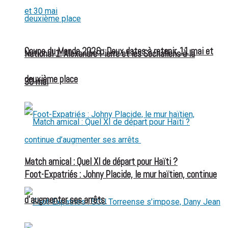
Coupe du Monde 2026 : Deux dates à retenir, 11 mai et
National 1: Alexandre Pierre et les Sochaliens à la
deuxième place
30 mai
Match amical : Quel XI de départ pour Haïti ?
Foot-Expatriés : Johny Placide, le mur haïtien, continue
d’augmenter ses arrêts