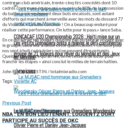
contre un club américain, trente-cinq tirs concédés dont 10
cadrés contre une équipe qui a eu près de 80% de la possession
du ballon pour seulement deux buts encaissés, sont autant
d’efforts qui marchent à merveille avec les mots du dossard 77
du Violette. « La lutte continue ! On a beaucoup enduré pour
réaliser cette performance. On lutte pour le pays.» lance Saba.
CONCACAF U20 Championship 2026 : Haïti mise sur un
En ce qui à trait ses joueurs qui n’ont pas pu faire le voyage avec
Les Petits Grenadiers prêts à relever le défi continental
le groupe, Saba leur a dédié cette qualification. « On lutte pour
nos sept à huit coéquipiers qui ne peuvent être présents.
groupe de 21 joueurs pour rêver du Mondial et des Jeux
Quelque l’en soit ce qui arrive, on ne cessera de lutter pour
au Mexique
franchir les étapes » ainsi conclut le milieu de terrain haïtien.
olympiques
John Sterlin CELESTIN / totalmixradio.com
Tags:
Violette AC
Previous Post
Le MJSAC rend hommage aux Grenadiers Woodensky
NBA : EN BON LIEUTENANT, LUGUENTZ DORT
PARTICIPE AU SUCCÈS DE OKC
Olivier Pierre et Danley Jean-Jacques