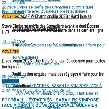
22 June 2026
CONCACAF W Championship 2026 : Haïti joue sa
Actualités
Steve Clarke se méfie des Grenadiers avant le duel Écosse-
qualification face au Mexique
La sélection haïtienne U-20 entre dans sa dernière ligne
Haïti
13 June 2026
droite avec 25 joueurs présélectionnés
Actualités
Divas Mania 2026 : Une troisième journée décisive pour toutes
Football des Amputés
les équipes
Qualification acquise, mais des réglages à faire pour les
28 March 2026
FOOTBALL FÉMININ
Next Post
Grenadières
FOOTBALL - ÉXPATRIÉS : SABAH FK S'IMPOSE
FACE À ZIRA FK DE WILDE-DONALD GUERRIER