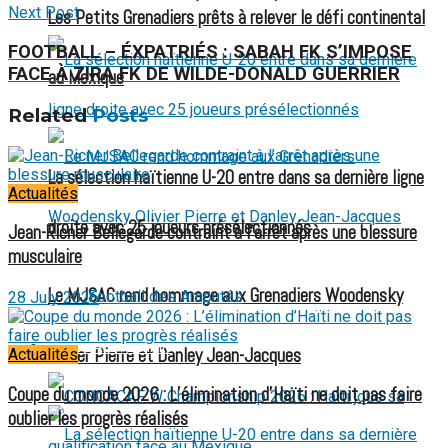
Next Post
Les Petits Grenadiers prêts à relever le défi continental
FOOTBALL – ÉXPATRIÉS : SABAH FK S’IMPOSE
FACE À ZIRA FK DE WILDE-DONALD GUERRIER
au Mexique
Related
Posts
La sélection haïtienne U-20 entre dans sa dernière ligne
Actualités
droite avec 25 joueurs présélectionnés
Jean-Ricner Bellegarde contraint à l’arrêt après une blessure
musculaire
Le MJSAC rend hommage aux Grenadiers Woodensky
Football des Amputés
28 July 2026
FOOTBALL FÉMININ
Olivier Pierre et Danley Jean-Jacques
Actualités
Coupe du monde 2026 : L’élimination d’Haïti ne doit pas faire
oublier les progrès réalisés