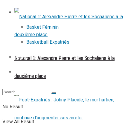
BASKETBALL
Basket Féminin
Basketball Expatriés
National 1: Alexandre Pierre et les Sochaliens à la
TENNIS
TENNIS DE TABLE
deuxième place
No Result
View All Result