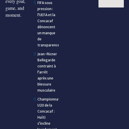
every goal,
FIFA sous
game, and
pression :
moment.
l’UEFA et la
Concacaf
dénoncent
un manque
de
transparence
Jean-Ricner
Bellegarde
contraint à
l’arrêt
après une
blessure
musculaire
Championnat
U20 de la
Concacaf :
Haïti
s’incline