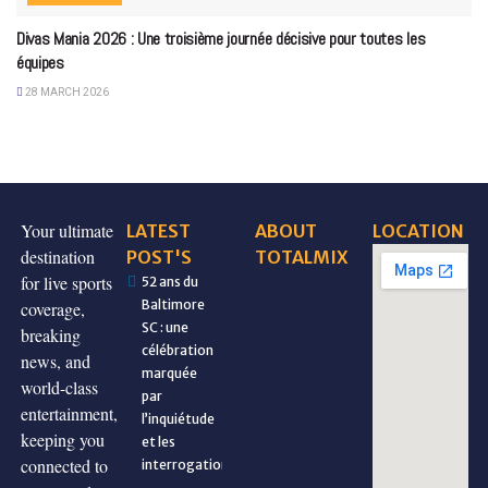
Divas Mania 2026 : Une troisième journée décisive pour toutes les
équipes
28 MARCH 2026
Your ultimate
LATEST
ABOUT
LOCATION
destination
POST'S
TOTALMIX
for live sports
52 ans du
Baltimore
coverage,
SC : une
breaking
célébration
news, and
marquée
world-class
par
entertainment,
l’inquiétude
keeping you
et les
connected to
interrogations