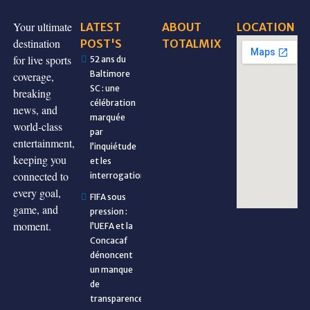
Your ultimate
LATEST
ABOUT
LOCATION
destination
POST'S
TOTALMIX
for live sports
52 ans du
Baltimore
coverage,
SC : une
breaking
célébration
news, and
marquée
world-class
par
entertainment,
l’inquiétude
keeping you
et les
connected to
interrogations
every goal,
FIFA sous
game, and
pression :
moment.
l’UEFA et la
Concacaf
dénoncent
un manque
de
transparence