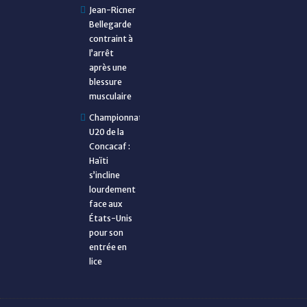
Jean-Ricner
Bellegarde
contraint à
l’arrêt
après une
blessure
musculaire
Championnat
U20 de la
Concacaf :
Haïti
s’incline
lourdement
face aux
États-Unis
pour son
entrée en
lice