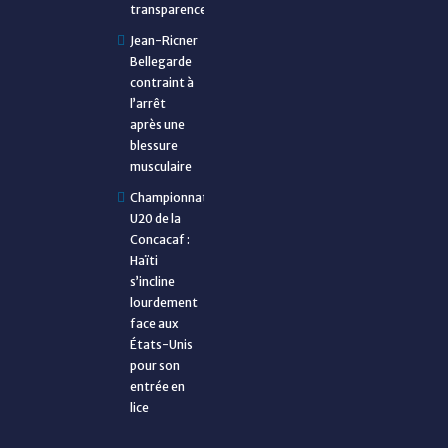
transparence
Jean-Ricner
Bellegarde
contraint à
l’arrêt
après une
blessure
musculaire
Championnat
U20 de la
Concacaf :
Haïti
s’incline
lourdement
face aux
États-Unis
pour son
entrée en
lice