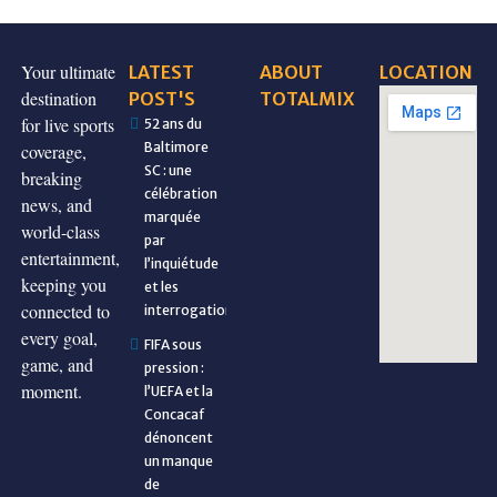
Your ultimate
LATEST
ABOUT
LOCATION
destination
POST'S
TOTALMIX
for live sports
52 ans du
Baltimore
coverage,
SC : une
breaking
célébration
news, and
marquée
world-class
par
entertainment,
l’inquiétude
keeping you
et les
connected to
interrogations
every goal,
FIFA sous
game, and
pression :
moment.
l’UEFA et la
Concacaf
dénoncent
un manque
de