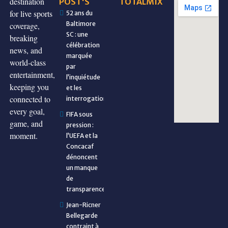
destination
POST'S
TOTALMIX
for live sports
52 ans du
Baltimore
coverage,
SC : une
breaking
célébration
news, and
marquée
world-class
par
entertainment,
l’inquiétude
keeping you
et les
connected to
interrogations
every goal,
FIFA sous
game, and
pression :
moment.
l’UEFA et la
Concacaf
dénoncent
un manque
de
transparence
Jean-Ricner
Bellegarde
contraint à