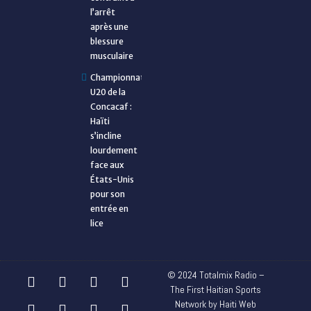
l’arrêt
après une
blessure
musculaire
Championnat
U20 de la
Concacaf :
Haïti
s’incline
lourdement
face aux
États-Unis
pour son
entrée en
lice
© 2024 Totalmix Radio –
The First Haitian Sports
Network by Haiti Web