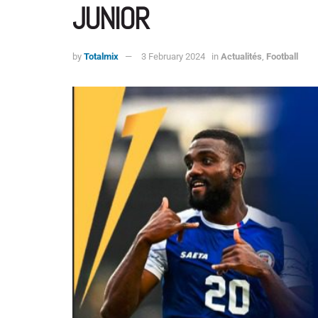
JUNIOR
by
Totalmix
3 February 2024
in
Actualités
,
Football