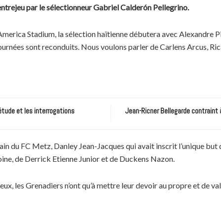
entrejeu par le sélectionneur Gabriel Calderón Pellegrino.
America Stadium, la sélection haïtienne débutera avec Alexandre Pi
 journées sont reconduits. Nous voulons parler de Carlens Arcus, 
étude et les interrogations
Jean-Ricner Bellegarde contraint 
rain du FC Metz, Danley Jean-Jacques qui avait inscrit l’unique but
oine, de Derrick Etienne Junior et de Duckens Nazon.
eux, les Grenadiers n’ont qu’à mettre leur devoir au propre et de vali