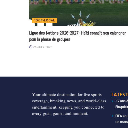
FOOT-LOCAL
Ligue des Nations 2026-2027 : Haïti connaît son calendrier
pour la phase de groupes
24 JULY 2026
Your ultimate destination for live sports
LATEST
coverage, breaking news, and world-class
52 ans 
entertainment, keeping you connected to
l’inqui
every goal, game, and moment.
FIFA so
un manq