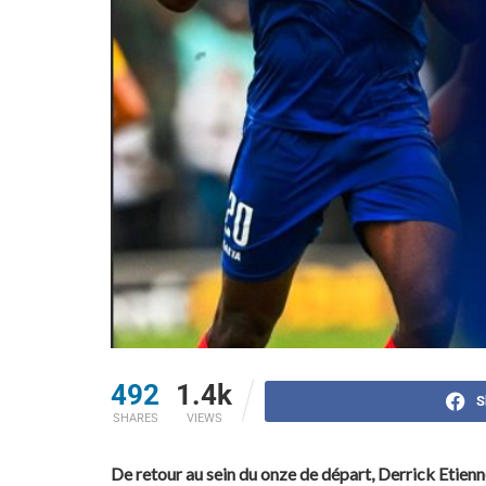
492
1.4k
S
SHARES
VIEWS
De retour au sein du onze de départ, Derrick Etienne