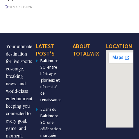
28 MARCH 2026
Your ultimate
LATEST
ABOUT
LOCATION
destination
POST'S
TOTALMIX
for live sports
Baltimore
SC : entre
coverage,
héritage
breaking
glorieux et
news, and
nécessité
world-class
de
entertainment,
renaissance
keeping you
52 ans du
connected to
Baltimore
every goal,
SC : une
game, and
célébration
moment.
marquée