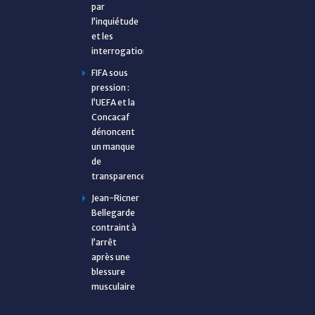
par
l’inquiétude
et les
interrogations
FIFA sous
pression :
l’UEFA et la
Concacaf
dénoncent
un manque
de
transparence
Jean-Ricner
Bellegarde
contraint à
l’arrêt
après une
blessure
musculaire