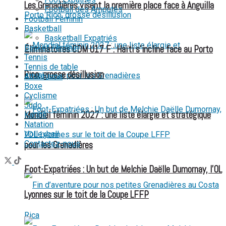
Les Grenadières visent la première place face à Anguilla
Football des Amputés
Football Féminin
Basketball
Basketball Expatriés
Basket Féminin
Éliminatoires CDM U17 F : Haïti s’incline face au Porto
Tennis
Tennis de table
Rico, grosse désillusion
Athlétisme
Boxe
Cyclisme
Judo
Mondial féminin 2027 : une liste élargie et stratégique
Karaté
Natation
Volleyball
Contactez-nous
pour les Grenadières
Foot-Expatriées : Un but de Melchie Daëlle Dumornay, l’OL
Lyonnes sur le toit de la Coupe LFFP