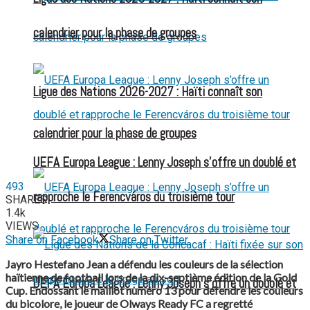
calendrier pour la phase de groupes
Ligue des Nations 2026-2027 : Haïti connaît son
calendrier pour la phase de groupes
UEFA Europa League : Lenny Joseph s’offre un doublé et
493
rapproche le Ferencváros du troisième tour
SHARES
1.4k
VIEWS
Share on Facebook
Share on Twitter
Jayro Hestefano Jean a défendu les couleurs de la sélection
haïtienne de football lors de la dix-septième édition de la Gold
UEFA Europa League : Lenny Joseph s’offre un doublé et
Cup. Endossant le maillot numéro 13 pour défendre les couleurs
du bicolore, le joueur de Olways Ready FC a regretté