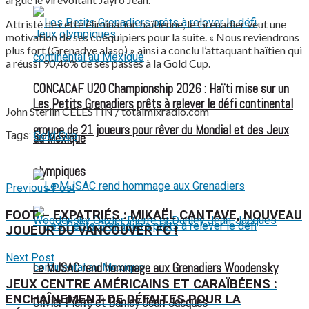
Attristé de cette élimination haïtienne, le Grenadier veut une
motivation de ses coéquipiers pour la suite. « Nous reviendrons
plus fort (Grenadye alaso) » ainsi a conclu l’attaquant haïtien qui
a réussi 90,46% de ses passes à la Gold Cup.
CONCACAF U20 Championship 2026 : Haïti mise sur un
Les Petits Grenadiers prêts à relever le défi continental
John Sterlin CELESTIN / totalmixradio.com
groupe de 21 joueurs pour rêver du Mondial et des Jeux
Tags:
Gold Cup
au Mexique
olympiques
Previous Post
FOOT – EXPATRIÉS : MIKAËL CANTAVE, NOUVEAU
JOUEUR DU VANCOUVER FC !
Next Post
Le MJSAC rend hommage aux Grenadiers Woodensky
JEUX CENTRE AMÉRICAINS ET CARAÏBÉENS :
ENCHAÎNEMENT DE DÉFAITES POUR LA
Olivier Pierre et Danley Jean-Jacques