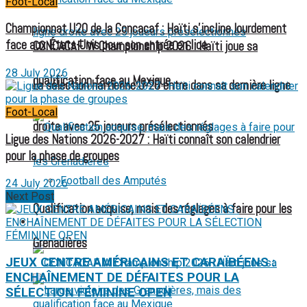
Foot-Local
Championnat U20 de la Concacaf : Haïti s’incline lourdement
face aux États-Unis pour son entrée en lice
CONCACAF W Championship 2026 : Haïti joue sa
28 July 2026
qualification face au Mexique
La sélection haïtienne U-20 entre dans sa dernière ligne
Foot-Local
droite avec 25 joueurs présélectionnés
Ligue des Nations 2026-2027 : Haïti connaît son calendrier
pour la phase de groupes
Football des Amputés
24 July 2026
Next Post
Qualification acquise, mais des réglages à faire pour les
FOOTBALL FÉMININ
Grenadières
JEUX CENTRE AMÉRICAINS ET CARAÏBÉENS :
ENCHAÎNEMENT DE DÉFAITES POUR LA
SÉLECTION FÉMININE OPEN