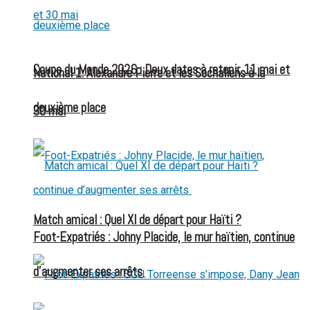
Coupe du Monde 2026 : Deux dates à retenir, 11 mai et
National 1: Alexandre Pierre et les Sochaliens à la
deuxième place
30 mai
Match amical : Quel XI de départ pour Haïti ?
Foot-Expatriés : Johny Placide, le mur haïtien, continue
d’augmenter ses arrêts