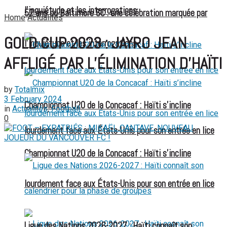
l’inquiétude et les interrogations
52 ans du Baltimore SC : une célébration marquée par
Home
Actualités
GOLD CUP 2023 : JAYRO JEAN
l’inquiétude et les interrogations
AFFLIGÉ PAR L’ÉLIMINATION D’HAÏTI
by
Totalmix
3 February 2024
Championnat U20 de la Concacaf : Haïti s’incline
in
Actualités
,
Football
0
lourdement face aux États-Unis pour son entrée en lice
Championnat U20 de la Concacaf : Haïti s’incline
lourdement face aux États-Unis pour son entrée en lice
Ligue des Nations 2026-2027 : Haïti connaît son