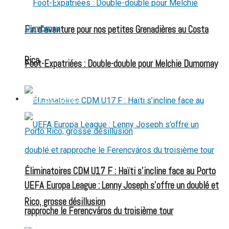
Fin d’aventure pour nos petites Grenadières au Costa
Rica
Foot-Expatriées : Double-double pour Melchie Dumornay
FOOT EXPATRIÉS
Éliminatoires CDM U17 F : Haïti s’incline face au Porto
UEFA Europa League : Lenny Joseph s’offre un doublé et
Rico, grosse désillusion
rapproche le Ferencváros du troisième tour