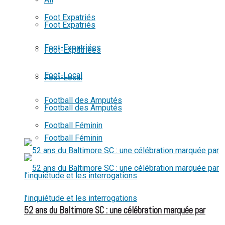
View All Result
Foot Expatriés
Foot Expatriés
Foot-Expatriées
Foot-Expatriées
Foot-Local
Foot-Local
Football des Amputés
Football des Amputés
Football Féminin
Football Féminin
52 ans du Baltimore SC : une célébration marquée par