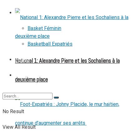
BASKETBALL
Basket Féminin
Basketball Expatriés
National 1: Alexandre Pierre et les Sochaliens à la
TENNIS
TENNIS DE TABLE
deuxième place
No Result
View All Result