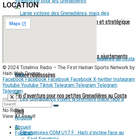
LOCATION
Mondial féminin 2027 : une liste élargie et stratégique
pour les Grenadières
Large victoire des Grenadières, mais des ajustements
© 2024 Totalmix Radio – The First Haitian Sports Network by
Haiti Web Design.
encore nécessaires
Facebook
Facebook
Facebook
Facebook
X-twitter
Instagram
Youtube
Youtube
Tiktok
Telegram
Telegram
Telegram
Telegram
Fin d’aventure pour nos petites Grenadières au Costa
No Result
Rica
View All Result
Accueil
Football
Foot Expatriés