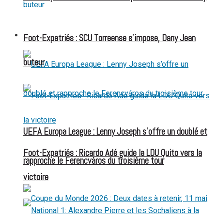
FOOT EXPATRIÉS
Foot-Expatriés : SCU Torreense s’impose, Dany Jean
buteur
UEFA Europa League : Lenny Joseph s’offre un doublé et
Foot-Expatriés : Ricardo Adé guide la LDU Quito vers la
rapproche le Ferencváros du troisième tour
victoire