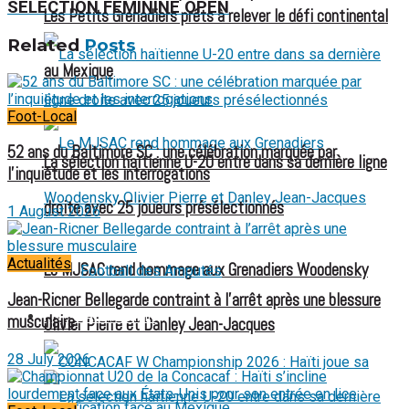
SÉLECTION FÉMININE OPEN
Les Petits Grenadiers prêts à relever le défi continental
Related
Posts
au Mexique
Foot-Local
52 ans du Baltimore SC : une célébration marquée par
La sélection haïtienne U-20 entre dans sa dernière ligne
l’inquiétude et les interrogations
droite avec 25 joueurs présélectionnés
1 August 2026
Actualités
Le MJSAC rend hommage aux Grenadiers Woodensky
Football des Amputés
Jean-Ricner Bellegarde contraint à l’arrêt après une blessure
FOOTBALL FÉMININ
musculaire
Olivier Pierre et Danley Jean-Jacques
28 July 2026