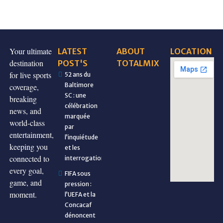
Your ultimate
LATEST
ABOUT
LOCATION
destination
POST'S
TOTALMIX
for live sports
52 ans du
Baltimore
coverage,
SC : une
breaking
célébration
news, and
marquée
world-class
par
entertainment,
l’inquiétude
keeping you
et les
connected to
interrogations
every goal,
FIFA sous
game, and
pression :
moment.
l’UEFA et la
Concacaf
dénoncent