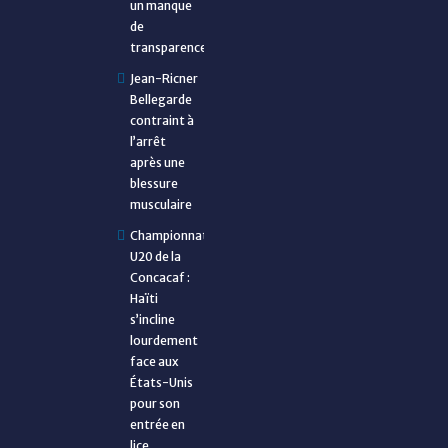
un manque
de
transparence
Jean-Ricner
Bellegarde
contraint à
l’arrêt
après une
blessure
musculaire
Championnat
U20 de la
Concacaf :
Haïti
s’incline
lourdement
face aux
États-Unis
pour son
entrée en
lice