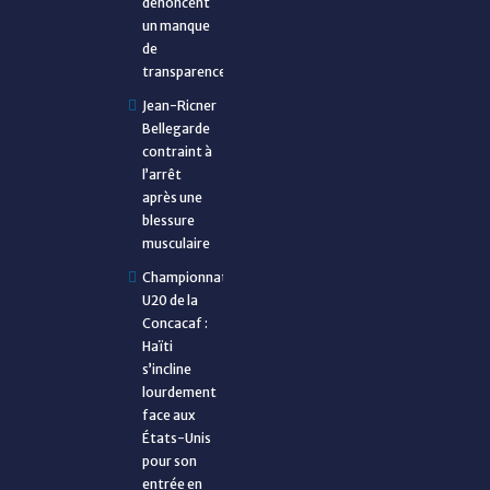
dénoncent
un manque
de
transparence
Jean-Ricner
Bellegarde
contraint à
l’arrêt
après une
blessure
musculaire
Championnat
U20 de la
Concacaf :
Haïti
s’incline
lourdement
face aux
États-Unis
pour son
entrée en