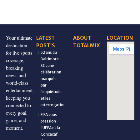
Your ultimate
LATEST
ABOUT
LOCATION
destination
POST'S
TOTALMIX
for live sports
52 ans du
Baltimore
coverage,
SC : une
breaking
célébration
news, and
marquée
world-class
par
entertainment,
l’inquiétude
keeping you
et les
connected to
interrogations
every goal,
FIFA sous
game, and
pression :
moment.
l’UEFA et la
Concacaf