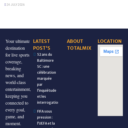
24 JULY 2026
Your ultimate
LATEST
ABOUT
LOCATION
destination
POST'S
TOTALMIX
for live sports
52 ans du
Baltimore
coverage,
SC : une
breaking
célébration
news, and
marquée
world-class
par
entertainment,
l’inquiétude
keeping you
et les
connected to
interrogations
every goal,
FIFA sous
game, and
pression :
moment.
l’UEFA et la