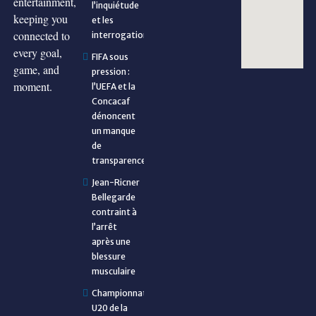
entertainment,
l’inquiétude
keeping you
et les
connected to
interrogations
every goal,
FIFA sous
game, and
pression :
moment.
l’UEFA et la
Concacaf
dénoncent
un manque
de
transparence
Jean-Ricner
Bellegarde
contraint à
l’arrêt
après une
blessure
musculaire
Championnat
U20 de la