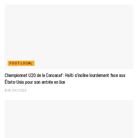
FOOT-LOCAL
Championnat U20 de la Concacaf : Haïti s’incline lourdement face aux
États-Unis pour son entrée en lice
28 JULY 2026