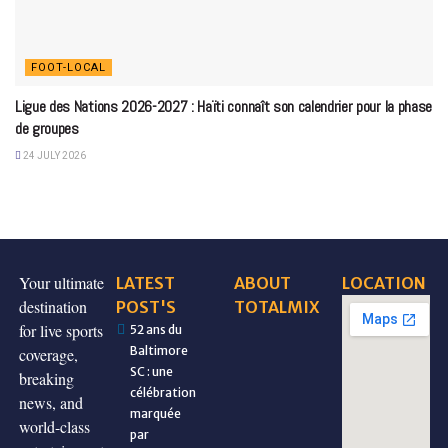
FOOT-LOCAL
Ligue des Nations 2026-2027 : Haïti connaît son calendrier pour la phase
de groupes
24 JULY 2026
Your ultimate
LATEST
ABOUT
LOCATION
destination
POST'S
TOTALMIX
for live sports
52 ans du
Baltimore
coverage,
SC : une
breaking
célébration
news, and
marquée
world-class
par