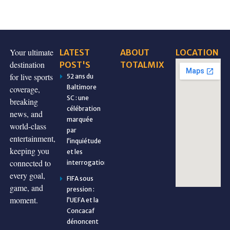
Your ultimate
LATEST
ABOUT
LOCATION
destination
POST'S
TOTALMIX
for live sports
52 ans du
Baltimore
coverage,
SC : une
breaking
célébration
news, and
marquée
world-class
par
entertainment,
l’inquiétude
keeping you
et les
connected to
interrogations
every goal,
FIFA sous
game, and
pression :
moment.
l’UEFA et la
Concacaf
dénoncent