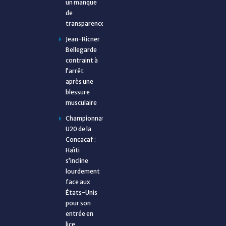
un manque
de
transparence
Jean-Ricner
Bellegarde
contraint à
l’arrêt
après une
blessure
musculaire
Championnat
U20 de la
Concacaf :
Haïti
s’incline
lourdement
face aux
États-Unis
pour son
entrée en
lice