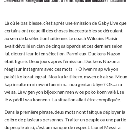
Jean-Ricner Bellegarde contraint à l’arrêt après une blessure musculaire
Là où le bas blesse, c’est après une émission de Gaby Live que
certains ont recueilli des choses inacceptables se déroulant
au sein de la sélection haïtienne. Le coach Wilcuins Plaisir
avait dévoilé un clan de cinq salopards et ces derniers selon
lui, dictent leur loi en sélection. Parmi eux, Duckens Nazon
était figuré. Deux jours après l’émission, Duckens Nazon a
réagi sur Instagram avec ces mots : « O lwen m ap wè yon
pakèt kokorat ingrat. Nou ka kritike m, mwen ok ak sa. Moun
kap insulte m ni mw ni fanmi m… nou gentan bliye ? Ok…n a
wè sa. Lè w gen yon bijoux nan men w ou poko konn valè l, se
lè w pèdi l w a konnen ». La situation allait être compliquée.
Dans la première phrase, deux mots n’ont fait que déployer la
colère de plusieurs personnes. Traiter un peuple ou une partie
du peuple ainsi, c’est un manque de respect. Lionel Messi, a