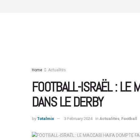
Home
Actualités
FOOTBALL-ISRAËL : LE
DANS LE DERBY
by
Totalmix
3 February 2024
in
Actualités
,
Football