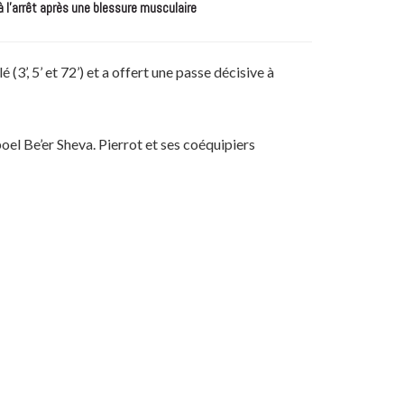
à l’arrêt après une blessure musculaire
(3’, 5’ et 72’) et a offert une passe décisive à
oel Be’er Sheva. Pierrot et ses coéquipiers