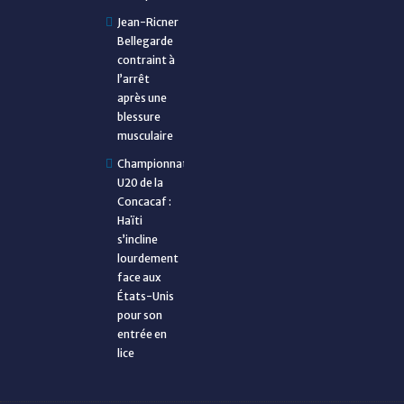
Jean-Ricner
Bellegarde
contraint à
l’arrêt
après une
blessure
musculaire
Championnat
U20 de la
Concacaf :
Haïti
s’incline
lourdement
face aux
États-Unis
pour son
entrée en
lice