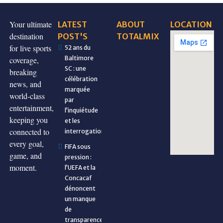
Your ultimate
LATEST
ABOUT
LOCATION
destination
POST'S
TOTALMIX
for live sports
52 ans du
Baltimore
coverage,
SC : une
breaking
célébration
news, and
marquée
world-class
par
entertainment,
l’inquiétude
keeping you
et les
connected to
interrogations
every goal,
FIFA sous
game, and
pression :
moment.
l’UEFA et la
Concacaf
dénoncent
un manque
de
transparence