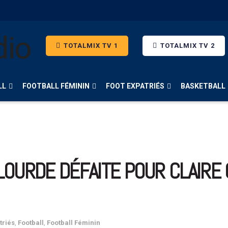
TOTALMIX TV 1
TOTALMIX TV 2
LL
FOOTBALL FÉMININ
FOOT EXPATRIÉS
BASKETBALL
 LOURDE DÉFAITE POUR CLAIRE
triés
,
Football
,
Football Féminin