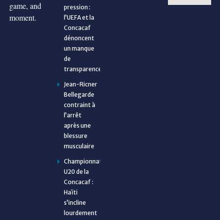
game, and
pression :
moment.
l’UEFA et la
Concacaf
dénoncent
un manque
de
transparence
Jean-Ricner
Bellegarde
contraint à
l’arrêt
après une
blessure
musculaire
Championnat
U20 de la
Concacaf :
Haïti
s’incline
lourdement