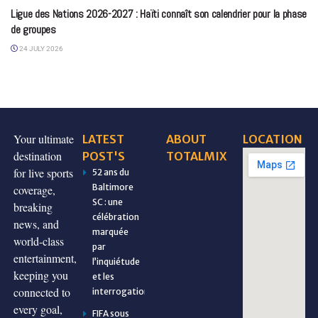
Ligue des Nations 2026-2027 : Haïti connaît son calendrier pour la phase
de groupes
24 JULY 2026
Your ultimate
LATEST
ABOUT
LOCATION
destination
POST'S
TOTALMIX
for live sports
52 ans du
Baltimore
coverage,
SC : une
breaking
célébration
news, and
marquée
world-class
par
entertainment,
l’inquiétude
keeping you
et les
connected to
interrogations
every goal,
FIFA sous