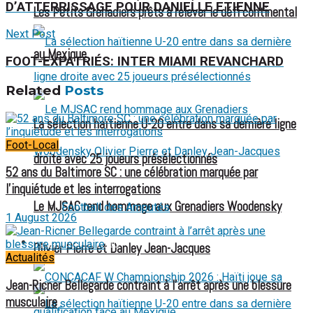
D’ATTERRISSAGE POUR DANIELLE ETIENNE
Les Petits Grenadiers prêts à relever le défi continental
Next Post
au Mexique
FOOT-EXPATRIÉS: INTER MIAMI REVANCHARD
Related
Posts
La sélection haïtienne U-20 entre dans sa dernière ligne
Foot-Local
droite avec 25 joueurs présélectionnés
52 ans du Baltimore SC : une célébration marquée par
l’inquiétude et les interrogations
Le MJSAC rend hommage aux Grenadiers Woodensky
Football des Amputés
1 August 2026
FOOTBALL FÉMININ
Olivier Pierre et Danley Jean-Jacques
Actualités
Jean-Ricner Bellegarde contraint à l’arrêt après une blessure
musculaire