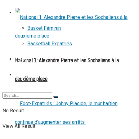
BASKETBALL
Basket Féminin
Basketball Expatriés
National 1: Alexandre Pierre et les Sochaliens à la
TENNIS
TENNIS DE TABLE
deuxième place
No Result
View All Result