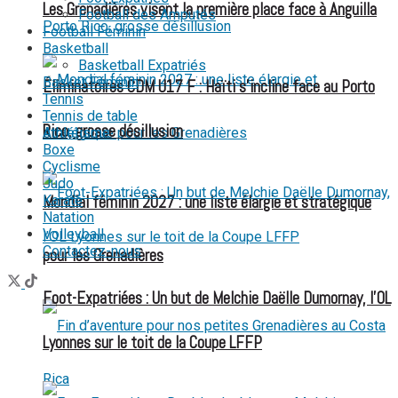
Les Grenadières visent la première place face à Anguilla
Football des Amputés
Football Féminin
Basketball
Basketball Expatriés
Basket Féminin
Éliminatoires CDM U17 F : Haïti s’incline face au Porto
Tennis
Tennis de table
Rico, grosse désillusion
Athlétisme
Boxe
Cyclisme
Judo
Karaté
Mondial féminin 2027 : une liste élargie et stratégique
Natation
Volleyball
Contactez-nous
pour les Grenadières
Foot-Expatriées : Un but de Melchie Daëlle Dumornay, l’OL
Lyonnes sur le toit de la Coupe LFFP