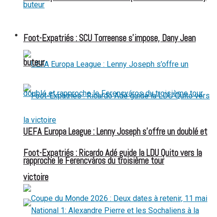
FOOT EXPATRIÉS
Foot-Expatriés : SCU Torreense s’impose, Dany Jean
buteur
UEFA Europa League : Lenny Joseph s’offre un doublé et
Foot-Expatriés : Ricardo Adé guide la LDU Quito vers la
rapproche le Ferencváros du troisième tour
victoire