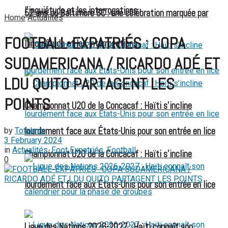
l’inquiétude et les interrogations
52 ans du Baltimore SC : une célébration marquée par
Home
Actualités
FOOTBALL-EXPATRIÉS : COPA
l’inquiétude et les interrogations
SUDAMERICANA / RICARDO ADÉ ET
LDU QUITO PARTAGENT LES
POINTS
Championnat U20 de la Concacaf : Haïti s’incline
lourdement face aux États-Unis pour son entrée en lice
by
Totalmix
3 February 2024
in
Actualités
,
Foot Expatriés
,
Football
Championnat U20 de la Concacaf : Haïti s’incline
0
lourdement face aux États-Unis pour son entrée en lice
Ligue des Nations 2026-2027 : Haïti connaît son