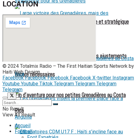
LOCATION
Mondial féminin 2027 : une liste élargie et stratégique
pour les Grenadières
Large victoire des Grenadières, mais des ajustements
© 2024 Totalmix Radio – The First Haitian Sports Network by
Haiti Web Design.
encore nécessaires
Facebook
Facebook
Facebook
Facebook
X-twitter
Instagram
Youtube
Youtube
Tiktok
Telegram
Telegram
Telegram
Telegram
Fin d’aventure pour nos petites Grenadières au Costa
No Result
Rica
View All Result
Accueil
Football
Foot Expatriés