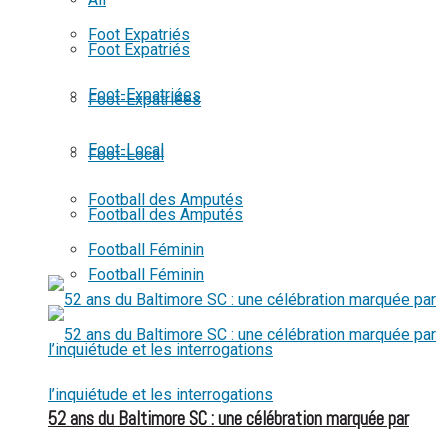
View All Result
Foot Expatriés
Foot Expatriés
Foot-Expatriées
Foot-Expatriées
Foot-Local
Foot-Local
Football des Amputés
Football des Amputés
Football Féminin
Football Féminin
52 ans du Baltimore SC : une célébration marquée par