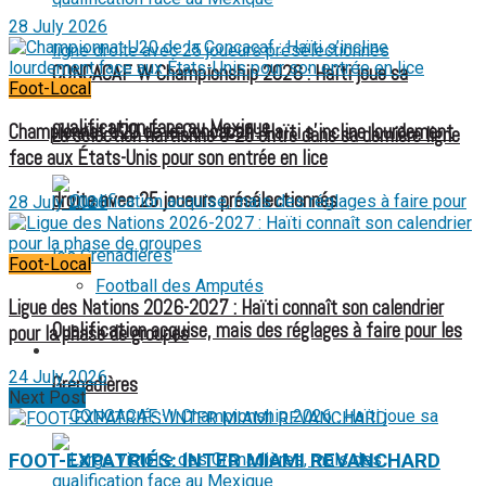
28 July 2026
CONCACAF W Championship 2026 : Haïti joue sa
Foot-Local
qualification face au Mexique
Championnat U20 de la Concacaf : Haïti s’incline lourdement
La sélection haïtienne U-20 entre dans sa dernière ligne
face aux États-Unis pour son entrée en lice
droite avec 25 joueurs présélectionnés
28 July 2026
Foot-Local
Football des Amputés
Ligue des Nations 2026-2027 : Haïti connaît son calendrier
Qualification acquise, mais des réglages à faire pour les
pour la phase de groupes
FOOTBALL FÉMININ
24 July 2026
Grenadières
Next Post
FOOT-EXPATRIÉS: INTER MIAMI REVANCHARD