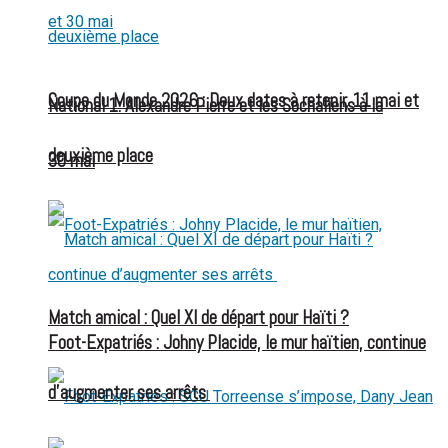
Coupe du Monde 2026 : Deux dates à retenir, 11 mai et
National 1: Alexandre Pierre et les Sochaliens à la
deuxième place
30 mai
Match amical : Quel XI de départ pour Haïti ?
Foot-Expatriés : Johny Placide, le mur haïtien, continue
d’augmenter ses arrêts