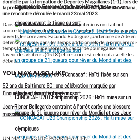
domicile par la formation de Deportes Magallanes (1-1), lors de
rapproche le Ferencváros du troisième tour
Ligue des Nations de la Concacaf : Haïti fixée sur son
la première partie de la 4ème journée de la Copa Sudamericana,
une rencontre déroulée le mardi 23 mai 2023.
chapeau avant le tirage au sort
Dans son fief de la Casablanca, les Quiténiens ont fait nul
contre les Chiliens de Magallanes. Pourtant, les locaux avaient
ouverts le score avec Facundo Rodriguez, partenaire de Adé en
défense centrale, dans les temps additionnels de la première mi-
temps (45+1′). Felipe Flores n’a pas tardé pour égaliser en
faveur des visiteurs (45+8′) et ce score est celui qui a scellé les
débats.
YOU MAY ALSO LIKE
Ligue des Nations de la Concacaf : Haïti fixée sur son
52 ans du Baltimore SC : une célébration marquée par
l’inquiétude et les interrogations
chapeau avant le tirage au sort
CONCACAF U20 Championship 2026 : Haïti mise sur un
Jean-Ricner Bellegarde contraint à l’arrêt après une blessure
groupe de 21 joueurs pour rêver du Mondial et des Jeux
musculaire
olympiques
UN MATCH SOLIDE POUR L’HAÏTIEN