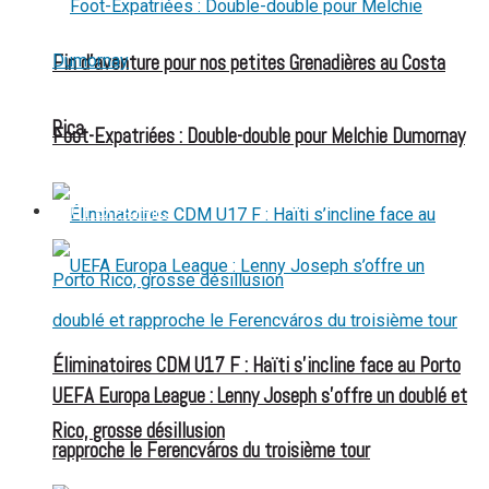
Fin d’aventure pour nos petites Grenadières au Costa
Rica
Foot-Expatriées : Double-double pour Melchie Dumornay
FOOT EXPATRIÉS
Éliminatoires CDM U17 F : Haïti s’incline face au Porto
UEFA Europa League : Lenny Joseph s’offre un doublé et
Rico, grosse désillusion
rapproche le Ferencváros du troisième tour