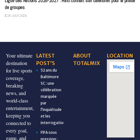
Ligue des Nations 2026-2027 : Haïti connaît son calendrier pour la phase
de groupes
24 JULY 2026
Your ultimate
LATEST
ABOUT
LOCATION
destination
POST'S
TOTALMIX
for live sports
52 ans du
Baltimore
coverage,
SC : une
breaking
célébration
news, and
marquée
world-class
par
entertainment,
l’inquiétude
keeping you
et les
connected to
interrogations
every goal,
FIFA sous
game, and
pression :