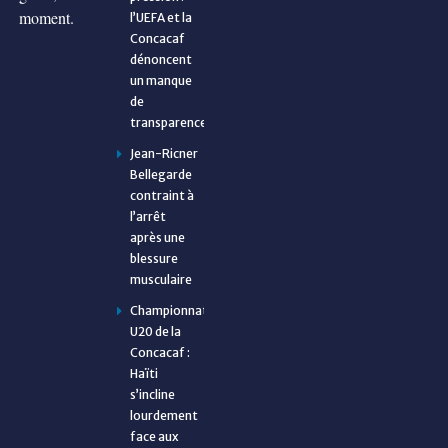
moment.
l’UEFA et la
Concacaf
dénoncent
un manque
de
transparence
Jean-Ricner
Bellegarde
contraint à
l’arrêt
après une
blessure
musculaire
Championnat
U20 de la
Concacaf :
Haïti
s’incline
lourdement
face aux