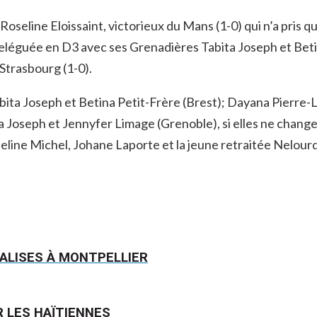
oseline Eloissaint, victorieux du Mans (1-0) qui n’a pris 
si, reléguée en D3 avec ses Grenadières Tabita Joseph et Be
 Strasbourg (1-0).
abita Joseph et Betina Petit-Frère (Brest); Dayana Pierre
a Joseph et Jennyfer Limage (Grenoble), si elles ne changen
seline Michel, Johane Laporte et la jeune retraitée Nelour
ALISES À MONTPELLIER
R LES HAÏTIENNES