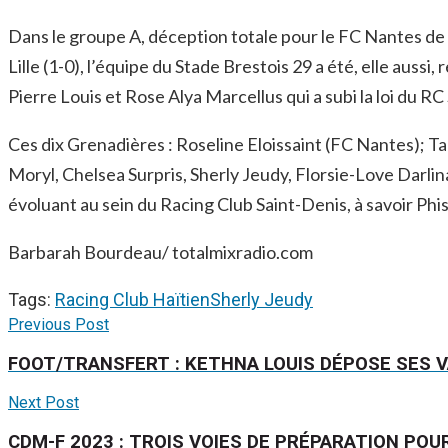
Dans le groupe A, déception totale pour le FC Nantes de R
Lille (1-0), l’équipe du Stade Brestois 29 a été, elle aus
Pierre Louis et Rose Alya Marcellus qui a subi la loi du RC
Ces dix Grenadières : Roseline Eloissaint (FC Nantes); T
Moryl, Chelsea Surpris, Sherly Jeudy, Florsie-Love Darlin
évoluant au sein du Racing Club Saint-Denis, à savoir Phi
Barbarah Bourdeau/ totalmixradio.com
Tags:
Racing Club Haïtien
Sherly Jeudy
Previous Post
FOOT/TRANSFERT : KETHNA LOUIS DÉPOSE SES V
Next Post
CDM-F 2023 : TROIS VOIES DE PRÉPARATION POU