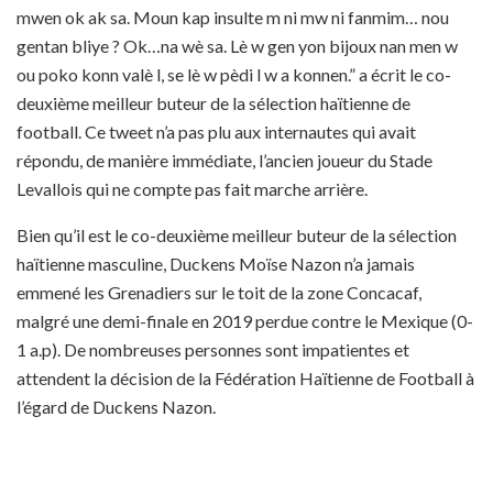
mwen ok ak sa. Moun kap insulte m ni mw ni fanmim… nou
gentan bliye ? Ok…na wè sa. Lè w gen yon bijoux nan men w
ou poko konn valè l, se lè w pèdi l w a konnen.” a écrit le co-
deuxième meilleur buteur de la sélection haïtienne de
football.
Ce tweet n’a pas plu aux internautes qui avait
répondu, de manière immédiate, l’ancien joueur du Stade
Levallois qui ne compte pas fait marche arrière.
Bien qu’il est le co-deuxième meilleur buteur de la sélection
haïtienne masculine, Duckens Moïse Nazon n’a jamais
emmené les Grenadiers sur le toit de la zone Concacaf,
malgré une demi-finale en 2019 perdue contre le Mexique (0-
1 a.p).
De nombreuses personnes sont impatientes et
attendent la décision de la Fédération Haïtienne de Football à
l’égard de Duckens Nazon.