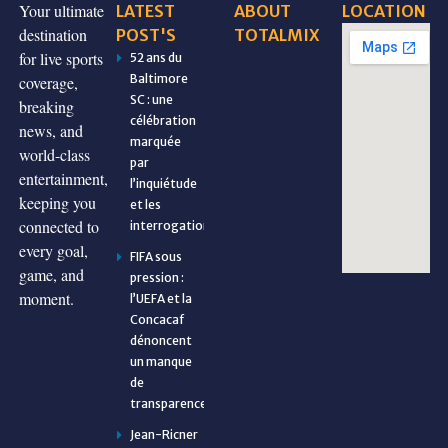
Your ultimate
LATEST
ABOUT
LOCATION
destination
POST'S
TOTALMIX
for live sports
52 ans du
Baltimore
coverage,
SC : une
breaking
célébration
news, and
marquée
world-class
par
entertainment,
l’inquiétude
keeping you
et les
connected to
interrogations
every goal,
FIFA sous
game, and
pression :
moment.
l’UEFA et la
Concacaf
dénoncent
un manque
de
transparence
Jean-Ricner