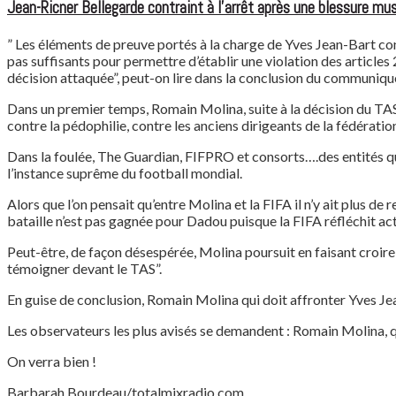
Jean-Ricner Bellegarde contraint à l’arrêt après une blessure mus
” Les éléments de preuve portés à la charge de Yves Jean-Bart con
pas suffisants pour permettre d’établir une violation des articles 
décision attaquée”, peut-on lire dans la conclusion du communiqué
Dans un premier temps, Romain Molina, suite à la décision du TAS, 
contre la pédophilie, contre les anciens dirigeants de la fédératio
Dans la foulée, The Guardian, FIFPRO et consorts….des entités q
l’instance suprême du football mondial.
Alors que l’on pensait qu’entre Molina et la FIFA il n’y ait plus de
bataille n’est pas gagnée pour Dadou puisque la FIFA réfléchit activ
Peut-être, de façon désespérée, Molina poursuit en faisant croir
témoigner devant le TAS”.
En guise de conclusion, Romain Molina qui doit affronter Yves Jean
Les observateurs les plus avisés se demandent : Romain Molina, qui
On verra bien !
Barbarah Bourdeau/totalmixradio.com