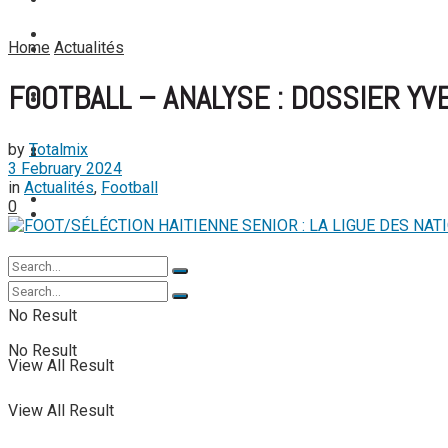
FOOTBALL FÉMININ
View All Result
FOOT EXPATRIÉS
Home
Actualités
FOOT EXPATRIÉS
FOOTBALL – ANALYSE : DOSSIER YV
BASKETBALL
BASKETBALL
by
Totalmix
TENNIS
TENNIS
3 February 2024
in
Actualités
,
Football
TENNIS DE TABLE
0
TENNIS DE TABLE
No Result
No Result
View All Result
View All Result