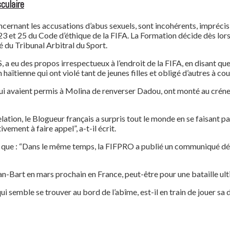
culaire
cernant les accusations d’abus sexuels, sont incohérents, imprécis 
23 et 25 du Code d’éthique de la FIFA. La Formation décide dès lors 
 du Tribunal Arbitral du Sport.
a eu des propos irrespectueux à l’endroit de la FIFA, en disant que 
n haïtienne qui ont violé tant de jeunes filles et obligé d’autres à
ui avaient permis à Molina de renverser Dadou, ont monté au créne
 relation, le Blogueur français a surpris tout le monde en se faisant
ement à faire appel”, a-t-il écrit.
e que : “Dans le même temps, la FIFPRO a publié un communiqué déta
-Bart en mars prochain en France, peut-être pour une bataille ultim
 semble se trouver au bord de l’abîme, est-il en train de jouer sa d