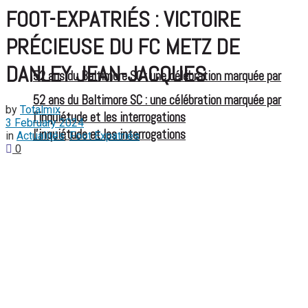
FOOT-EXPATRIÉS : VICTOIRE
PRÉCIEUSE DU FC METZ DE
DANLEY JEAN-JACQUES
52 ans du Baltimore SC : une célébration marquée par
52 ans du Baltimore SC : une célébration marquée par
by
Totalmix
l’inquiétude et les interrogations
3 February 2024
l’inquiétude et les interrogations
in
Actualités
,
Foot Expatriés
0