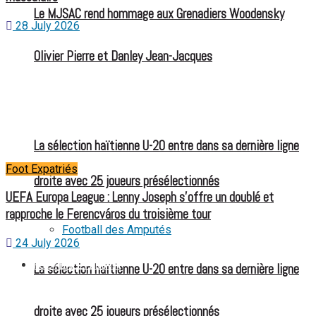
Le MJSAC rend hommage aux Grenadiers Woodensky
28 July 2026
Olivier Pierre et Danley Jean-Jacques
La sélection haïtienne U-20 entre dans sa dernière ligne
Foot Expatriés
droite avec 25 joueurs présélectionnés
UEFA Europa League : Lenny Joseph s’offre un doublé et
rapproche le Ferencváros du troisième tour
Football des Amputés
24 July 2026
FOOTBALL FÉMININ
La sélection haïtienne U-20 entre dans sa dernière ligne
droite avec 25 joueurs présélectionnés