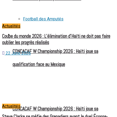
Football des Amputés
Actualités
FOOTBALL FÉMININ
Coupe du monde 2026 : L’élimination d’Haïti ne doit pas faire
oublier les progrès réalisés
CONCACAF W Championship 2026 : Haïti joue sa
22 June 2026
qualification face au Mexique
Actualités
CONCACAF W Championship 2026 : Haïti joue sa
Steve Clarke se méfie des Grenadiers avant le duel Écosse-