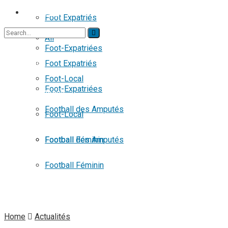
FOOTBALL
Foot Expatriés
All
Foot-Expatriées
No Result
Foot Expatriés
Foot-Local
Foot-Expatriées
View All Result
Football des Amputés
Foot-Local
Football Féminin
Football des Amputés
Football Féminin
Home
Actualités