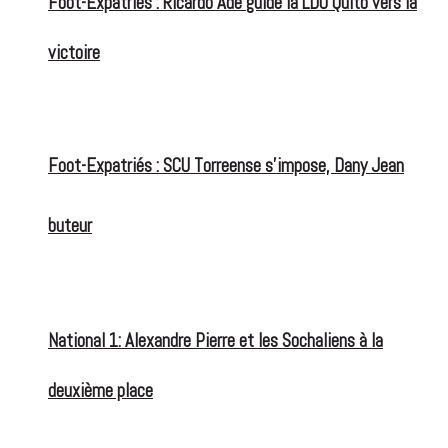
Foot-Expatriés : Ricardo Adé guide la LDU Quito vers la
victoire
Foot-Expatriés : SCU Torreense s’impose, Dany Jean
buteur
National 1: Alexandre Pierre et les Sochaliens à la
deuxième place