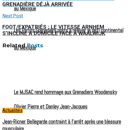
GRENADIÈRE DÉJÀ ARRIVÉE
au Mexique
Next Post
FOOT/EXPATRIÉS : LE VITESSE ARNHEM
Les Petits Grenadiers prêts à relever le défi continental
S’INCLINE À DOMICILE FACE À WAALWIJK
Related
Posts
au Mexique
Le MJSAC rend hommage aux Grenadiers Woodensky
Olivier Pierre et Danley Jean-Jacques
Actualités
Jean-Ricner Bellegarde contraint à l’arrêt après une blessure
musculaire