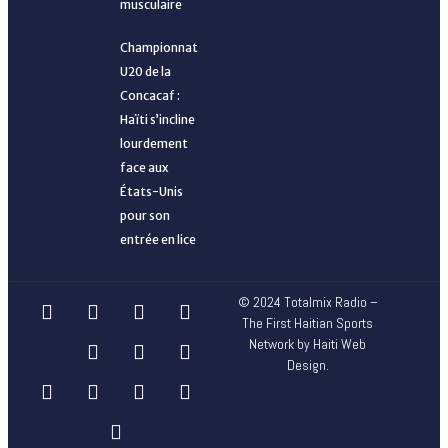
musculaire
Championnat
U20 de la
Concacaf :
Haïti s’incline
lourdement
Mondial féminin 2027 : une liste élargie et stratégique
Les Grenadières visent la première place face à Anguilla
face aux
États-Unis
pour les Grenadières
pour son
entrée en lice
© 2024 Totalmix Radio –
The First Haitian Sports
Network by Haiti Web
Design.