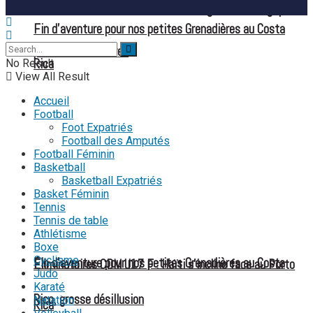
Mondial féminin 2027 : une liste élargie et stratégique
Fin d’aventure pour nos petites Grenadières au Costa
pour les Grenadières
Rica
No Result
View All Result
Accueil
Football
Foot Expatriés
Football des Amputés
Football Féminin
Basketball
Basketball Expatriés
Basket Féminin
Tennis
Tennis de table
Athlétisme
Boxe
Cyclisme
Fin d’aventure pour nos petites Grenadières au Costa
Éliminatoires CDM U17 F : Haïti s’incline face au Porto
Judo
Karaté
Rico, grosse désillusion
Natation
Rica