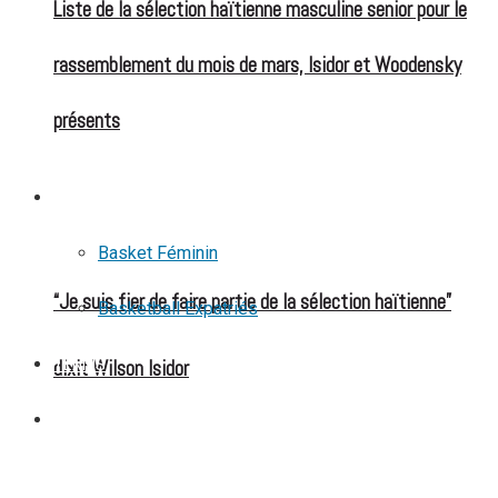
Liste de la sélection haïtienne masculine senior pour le
rassemblement du mois de mars, Isidor et Woodensky
présents
BASKETBALL
Basket Féminin
“Je suis fier de faire partie de la sélection haïtienne”
Basketball Expatriés
dixit Wilson Isidor
TENNIS
TENNIS DE TABLE