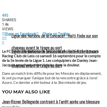
495
SHARES
1.4k
VIEWS
Share on Facebook
Share on Twitter
Ligue des Nations de la Concacaf : Haïti fixée sur son
chapeau avant le tirage au sort
Ligue des Nations de la Concacaf : Haïti fixée sur son
Le FC Metz s’impose sur le plus petit des scores (1-0) face à
Racing Club de Lens ce samedi 16 septembre pour le compte
de la 5e levée de la Ligue 1. Les coéquipiers de Danley Jean-
Jacques arrachent cette victoire dans la douleur.
chapeau avant le tirage au sort
Dans un match très difficile pour les Messins en déplacement,
ils ont pu marquer l’unique but de la rencontre grâce à Jorel
Asoro. Ce dernier a été buteur à la 36e minute de jeu.
YOU MAY ALSO LIKE
Jean-Ricner Bellegarde contraint à l’arrêt après une blessure