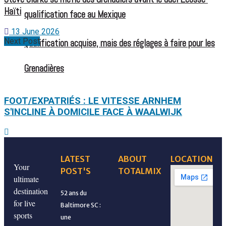
Haïti
qualification face au Mexique
13 June 2026
Next Post
Qualification acquise, mais des réglages à faire pour les
Grenadières
FOOT/EXPATRIÉS : LE VITESSE ARNHEM
S'INCLINE À DOMICILE FACE À WAALWIJK
LATEST
ABOUT
LOCATION
Qualification acquise, mais des réglages à faire pour les
Your
POST'S
TOTALMIX
ultimate
destination
52 ans du
Grenadières
for live
Baltimore SC :
Large victoire des Grenadières, mais des ajustements
sports
une