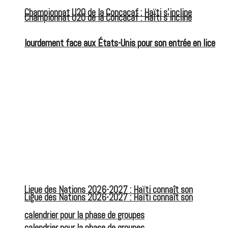
Championnat U20 de la Concacaf : Haïti s’incline
Championnat U20 de la Concacaf : Haïti s’incline
lourdement face aux États-Unis pour son entrée en lice
lourdement face aux États-Unis pour son entrée en lice
Ligue des Nations 2026-2027 : Haïti connaît son
Ligue des Nations 2026-2027 : Haïti connaît son
calendrier pour la phase de groupes
calendrier pour la phase de groupes