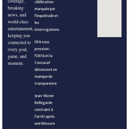
coverage,
célébration
encore nécessaires
breaking
marquée par
news, and
l’inquiétude et
world-class
les
entertainment,
interrogations
keeping you
connected to
FIFA sous
every goal,
pression :
game, and
l’UEFA et la
moment.
Concacaf
Large victoire des Grenadières, mais des ajustements
dénoncent un
manque de
transparence
encore nécessaires
Les Grenadières visent la première place face à Anguilla
Jean-Ricner
Bellegarde
contraint à
l’arrêt après
une blessure