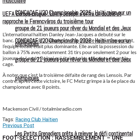
musculaire
CONCACAF U20 Championship 2026 : Haïti mise sur un
UEFA Europa League : Lenny Joseph s’offre un doublé et
rapproche le Ferencváros du troisième tour
groupe de 21 joueurs pour rêver du Mondial et des Jeux
L’international haïtien Danley Jean-Jacques a debuté sur le
CONCACAF U20 Championship 2026 : Haïti mise sur un
banc. Il a remplacé J. Sabaly à la 73e minute de jeu. Cependant,
olympiques
l’equipe locale était plus dominante. Elle avait la possession du
ballon à 75% avec notamment 31 tirs pour seulement 2 pour les
joueurs de Laszlo Boloni qui étaient plus efficaces devant la
groupe de 21 joueurs pour rêver du Mondial et des Jeux
cage.
À noter que c’est la troisième défaite de rang des Lensois. Par
olympiques
contre, après cette victoire, le FC Metz grimpe à la 6e place du
championnat avec 8 points.
Mackenson Civil / totalmixradio.com
Tags:
Racing Club Haïtien
Previous Post
Les Petits Grenadiers prêts à relever le défi continental
FOOT-SÉLECTION : RASSEMBLEMENT – UNE