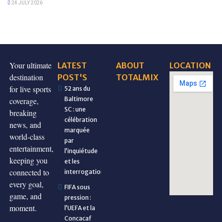
24 JULY 2026
Your ultimate
LATEST
ABOUT
LOCATION
destination
POST'S
TOTALMIX
for live sports
52 ans du
Baltimore
coverage,
SC : une
breaking
célébration
news, and
marquée
world-class
par
entertainment,
l’inquiétude
keeping you
et les
connected to
interrogations
every goal,
FIFA sous
game, and
pression :
moment.
l’UEFA et la
Concacaf