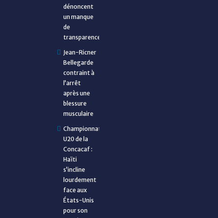
dénoncent
un manque
de
transparence
Jean-Ricner
Bellegarde
contraint à
l’arrêt
après une
blessure
musculaire
Championnat
U20 de la
Concacaf :
Haïti
s’incline
lourdement
face aux
États-Unis
pour son