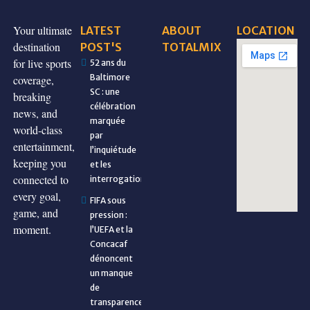
Your ultimate
LATEST
ABOUT
LOCATION
destination
POST'S
TOTALMIX
for live sports
52 ans du
Baltimore
coverage,
SC : une
breaking
célébration
news, and
marquée
world-class
par
entertainment,
l’inquiétude
keeping you
et les
connected to
interrogations
every goal,
FIFA sous
game, and
pression :
moment.
l’UEFA et la
Concacaf
dénoncent
un manque
de
transparence