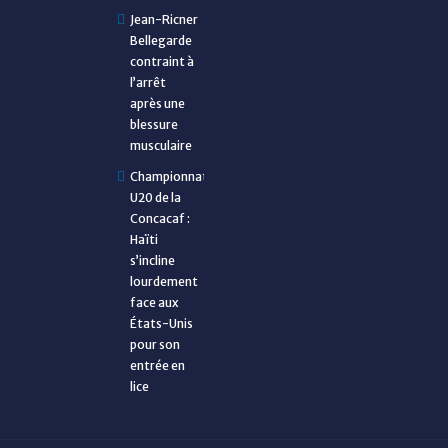
Jean-Ricner
Bellegarde
contraint à
l’arrêt
après une
blessure
musculaire
Championnat
U20 de la
Concacaf :
Haïti
s’incline
lourdement
face aux
États-Unis
pour son
entrée en
lice