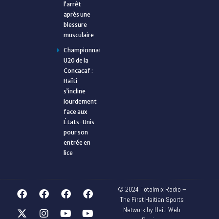
l’arrêt
après une
blessure
musculaire
Championnat
U20 de la
Concacaf :
Haïti
s’incline
lourdement
face aux
États-Unis
pour son
entrée en
lice
© 2024 Totalmix Radio –
The First Haitian Sports
Network by Haiti Web