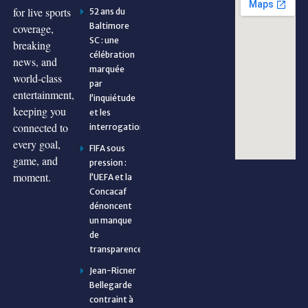
for live sports
52 ans du
Baltimore
coverage,
SC : une
breaking
célébration
news, and
marquée
world-class
par
entertainment,
l’inquiétude
keeping you
et les
connected to
interrogations
every goal,
FIFA sous
game, and
pression :
moment.
l’UEFA et la
Concacaf
dénoncent
un manque
de
transparence
Jean-Ricner
Bellegarde
contraint à