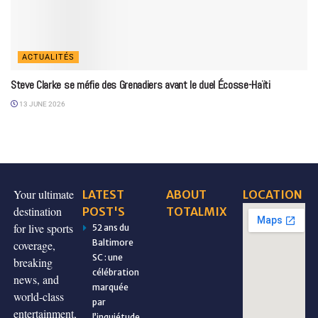
ACTUALITÉS
Steve Clarke se méfie des Grenadiers avant le duel Écosse-Haïti
13 JUNE 2026
Your ultimate
LATEST
ABOUT
LOCATION
destination
POST'S
TOTALMIX
for live sports
52 ans du
Baltimore
coverage,
SC : une
breaking
célébration
news, and
marquée
world-class
par
entertainment,
l’inquiétude