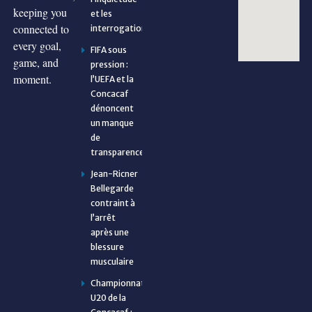
keeping you
et les
connected to
interrogations
every goal,
FIFA sous
game, and
pression :
moment.
l’UEFA et la
Concacaf
dénoncent
un manque
de
transparence
Jean-Ricner
Bellegarde
contraint à
l’arrêt
après une
blessure
musculaire
Championnat
U20 de la