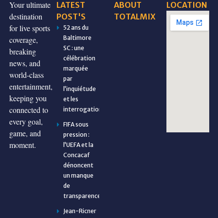
Your ultimate
LATEST
ABOUT
LOCATION
destination
POST'S
TOTALMIX
for live sports
52 ans du
Baltimore
coverage,
SC : une
breaking
célébration
news, and
marquée
world-class
par
entertainment,
l’inquiétude
keeping you
et les
connected to
interrogations
every goal,
FIFA sous
game, and
pression :
moment.
l’UEFA et la
Concacaf
dénoncent
un manque
de
transparence
Jean-Ricner