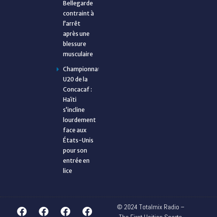
Bellegarde
contraint à
l’arrêt
après une
blessure
musculaire
Championnat
U20 de la
Concacaf :
Haïti
s’incline
lourdement
face aux
États-Unis
pour son
entrée en
lice
© 2024 Totalmix Radio –