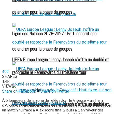
calendrier pour la phase de groupes
Ligue des Nations 2026-2027 : Haïti connaît son
calendrier pour la phase de groupes
UEFA Europa League : Lenny Joseph s’offre un doublé et
492
rapproche le Ferencváros du troisième tour
SHARES
1.4k
VIEWS
Share on Facebook
Share on Twitter
À 5 longueurs de la zone de relégation, le Vitesse Harnhem
UEFA Europa League : Lenny Joseph s’offre un doublé et
d’Arcus Carlens absent pour ce match, était incapable de sauver
un match nul face à Ajax score final 2 buts à 1 en faveur des