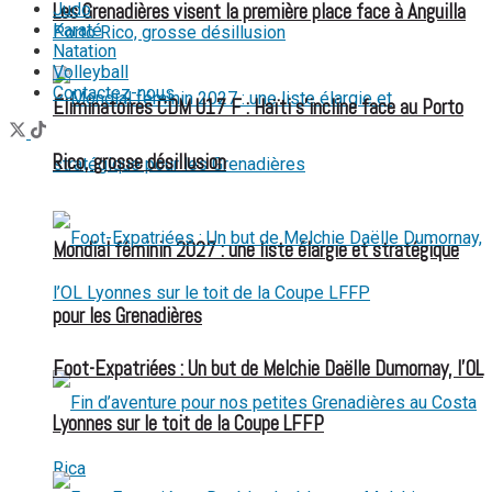
Judo
Les Grenadières visent la première place face à Anguilla
Karaté
Natation
Volleyball
Contactez-nous
Éliminatoires CDM U17 F : Haïti s’incline face au Porto
Rico, grosse désillusion
Mondial féminin 2027 : une liste élargie et stratégique
pour les Grenadières
Foot-Expatriées : Un but de Melchie Daëlle Dumornay, l’OL
Lyonnes sur le toit de la Coupe LFFP