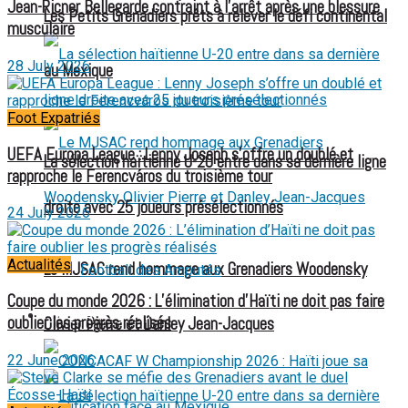
Jean-Ricner Bellegarde contraint à l’arrêt après une blessure
Les Petits Grenadiers prêts à relever le défi continental
musculaire
28 July 2026
au Mexique
Foot Expatriés
UEFA Europa League : Lenny Joseph s’offre un doublé et
La sélection haïtienne U-20 entre dans sa dernière ligne
rapproche le Ferencváros du troisième tour
droite avec 25 joueurs présélectionnés
24 July 2026
Actualités
Le MJSAC rend hommage aux Grenadiers Woodensky
Football des Amputés
Coupe du monde 2026 : L’élimination d’Haïti ne doit pas faire
FOOTBALL FÉMININ
oublier les progrès réalisés
Olivier Pierre et Danley Jean-Jacques
22 June 2026