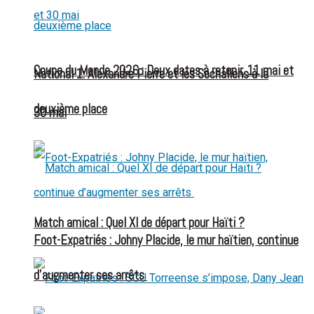
Coupe du Monde 2026 : Deux dates à retenir, 11 mai et
National 1: Alexandre Pierre et les Sochaliens à la
deuxième place
30 mai
Match amical : Quel XI de départ pour Haïti ?
Foot-Expatriés : Johny Placide, le mur haïtien, continue
d’augmenter ses arrêts