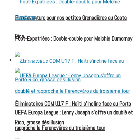
Fin d’aventure pour nos petites Grenadières au Costa
Rica
Foot-Expatriées : Double-double pour Melchie Dumornay
FOOT EXPATRIÉS
Éliminatoires CDM U17 F : Haïti s’incline face au Porto
UEFA Europa League : Lenny Joseph s’offre un doublé et
Rico, grosse désillusion
rapproche le Ferencváros du troisième tour