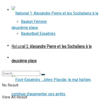
BASKETBALL
Basket Féminin
Basketball Expatriés
National 1: Alexandre Pierre et les Sochaliens à la
TENNIS
TENNIS DE TABLE
deuxième place
No Result
View All Result