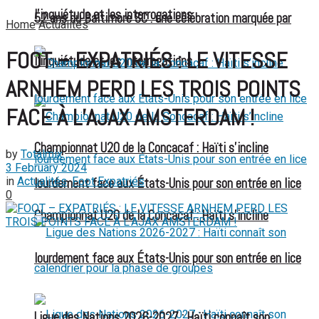
l’inquiétude et les interrogations
52 ans du Baltimore SC : une célébration marquée par
Home
Actualités
FOOT – EXPATRIÉS : LE VITESSE
l’inquiétude et les interrogations
ARNHEM PERD LES TROIS POINTS
FACE À L’AJAX AMSTERDAM !
Championnat U20 de la Concacaf : Haïti s’incline
by
Totalmix
3 February 2024
in
Actualités
,
Foot Expatriés
lourdement face aux États-Unis pour son entrée en lice
0
Championnat U20 de la Concacaf : Haïti s’incline
lourdement face aux États-Unis pour son entrée en lice
Ligue des Nations 2026-2027 : Haïti connaît son