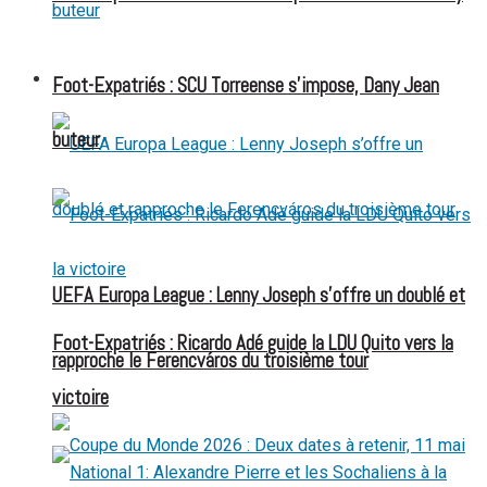
FOOT EXPATRIÉS
Foot-Expatriés : SCU Torreense s’impose, Dany Jean
buteur
UEFA Europa League : Lenny Joseph s’offre un doublé et
Foot-Expatriés : Ricardo Adé guide la LDU Quito vers la
rapproche le Ferencváros du troisième tour
victoire