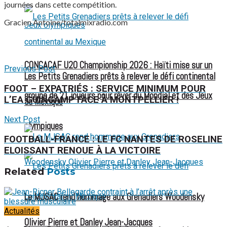
journées dans cette compétition.
Gracien Antoine/totalmixradio.com
CONCACAF U20 Championship 2026 : Haïti mise sur un
Previous Post
Les Petits Grenadiers prêts à relever le défi continental
FOOT – EXPATRIÉS : SERVICE MINIMUM POUR
groupe de 21 joueurs pour rêver du Mondial et des Jeux
L’EA GUINGAMP FACE À MONTPELLIER !
au Mexique
Next Post
olympiques
FOOTBALL-FRANCE : LE FC NANTES DE ROSELINE
ELOISSANT RENOUE À LA VICTOIRE
Related
Posts
Le MJSAC rend hommage aux Grenadiers Woodensky
Actualités
Olivier Pierre et Danley Jean-Jacques