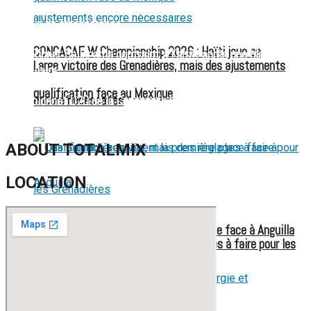
FIFA sous pression : l’UEFA et la Concacaf dénoncent un
manque de transparence
CONCACAF W Championship 2026 : Haïti joue sa
Jean-Ricner Bellegarde contraint à l’arrêt après une blessure
Large victoire des Grenadières, mais des ajustements
musculaire
qualification face au Mexique
encore nécessaires
Championnat U20 de la Concacaf : Haïti s’incline lourdement
face aux États-Unis pour son entrée en lice
ABOUT TOTALMIX
LOCATION
Les Grenadières visent la première place face à Anguilla
Qualification acquise, mais des réglages à faire pour les
Grenadières