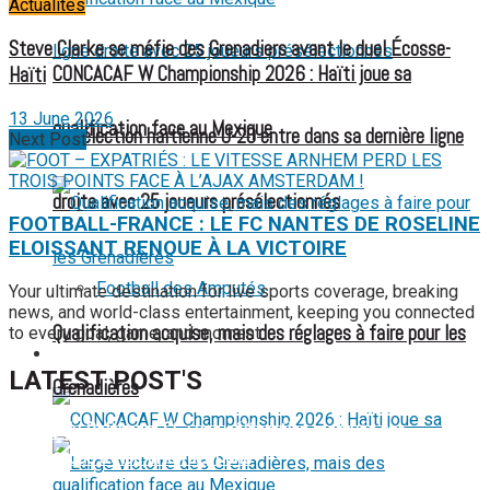
Actualités
Steve Clarke se méfie des Grenadiers avant le duel Écosse-
CONCACAF W Championship 2026 : Haïti joue sa
Haïti
13 June 2026
qualification face au Mexique
La sélection haïtienne U-20 entre dans sa dernière ligne
Next Post
droite avec 25 joueurs présélectionnés
FOOTBALL-FRANCE : LE FC NANTES DE ROSELINE
ELOISSANT RENOUE À LA VICTOIRE
Football des Amputés
Your ultimate destination for live sports coverage, breaking
news, and world-class entertainment, keeping you connected
Qualification acquise, mais des réglages à faire pour les
to every goal, game, and moment.
FOOTBALL FÉMININ
LATEST POST'S
Grenadières
52 ans du Baltimore SC : une célébration marquée par
l’inquiétude et les interrogations