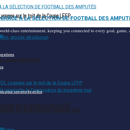
Lyonnes sur le toit de la Coupe LFFP
AF GRÂCE À LA SÉLECTION DE FOOTBALL DES AMPUT
d world-class entertainment, keeping you connected to every goal, game
rogations
o, grosse désillusion
nce
is pour son entrée en lice
Lyonnes sur le toit de la Coupe LFFP
pproche le Ferencváros du troisième tour