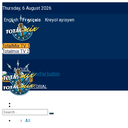
Thursday, 6 August 2026
English
Français
Kreyol ayisyen
TotalMix TV 1
Totalmix TV 2
ACCUEIL
App Integration
NOTRE EDITORIAL
FOOTBALL
ACCUEIL
All
NOTRE EDITORIAL