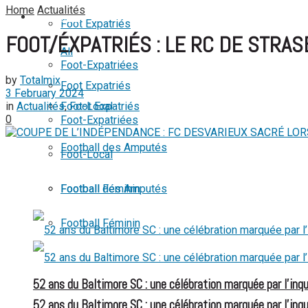
No Result
Home
Actualités
FOOTBALL
Foot Expatriés
FOOT/ÉXPATRIÉS : LE RC DE STRA
View All Result
All
Foot-Expatriées
by
Totalmix
Foot Expatriés
3 February 2024
in
Actualités
,
Foot Expatriés
Foot-Local
0
Foot-Expatriées
Football des Amputés
Foot-Local
Football Féminin
Football des Amputés
Football Féminin
52 ans du Baltimore SC : une célébration marquée par l’inqu
52 ans du Baltimore SC : une célébration marquée par l’inqu