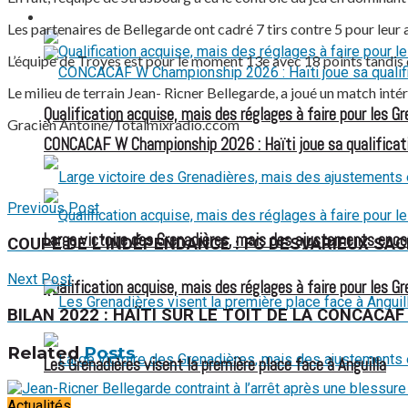
FOOTBALL FÉMININ
Les partenaires de Bellegarde ont cadré 7 tirs contre 5 pour leur 
L’équipe de Troyes est pour le moment 13e avec 18 points tandis 
Le milieu de terrain Jean- Ricner Bellegarde, a joué un match intér
Qualification acquise, mais des réglages à faire pour les G
Gracien Antoine/Totalmixradio.ccom
CONCACAF W Championship 2026 : Haïti joue sa qualificat
Previous Post
Large victoire des Grenadières, mais des ajustements enco
COUPE DE L’INDÉPENDANCE : FC DESVARIEUX SAC
Next Post
Qualification acquise, mais des réglages à faire pour les G
BILAN 2022 : HAÏTI SUR LE TOIT DE LA CONCAC
Related
Posts
Les Grenadières visent la première place face à Anguilla
Actualités