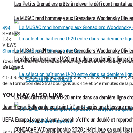
Les Petits Grenadiers prêts à relever le défi continental a
Le MJSAC rend hommage aux Grenadiers Woodensky Olivier
494
SHARES
1.4k
VIEWS
Le MJSAC rend hommage aux Grenadiers Woodensky Olivier
Share on Facebook
Share on Twitter
La sélection haïtienne U-20 entre dans sa dernière ligne dr
Dans son stade de la Meinau, le Racing Club de Strasbourg a baiss
de Ligue 1.
C’est Renaud Ripart, Rony Lopez et Xavier Chavalerin aux 16e, 2
Football des Amputés
de la formation des Strasbourgois aux 41e et 54e minutes de la pa
YOU MAY ALSO LIKE
FOOTBALL FÉMININ
La sélection haïtienne U-20 entre dans sa dernière ligne dr
Jean-Ricner Bellegarde contraint à l’arrêt après une blessure mus
UEFA Europa League : Lenny Joseph s’offre un doublé et rapproch
Football des Amputés
CONCACAF W Championship 2026 : Haïti joue sa qualificat
En fait, l’équipe de Strasbourg a eu le contrôle du jeu en dominan