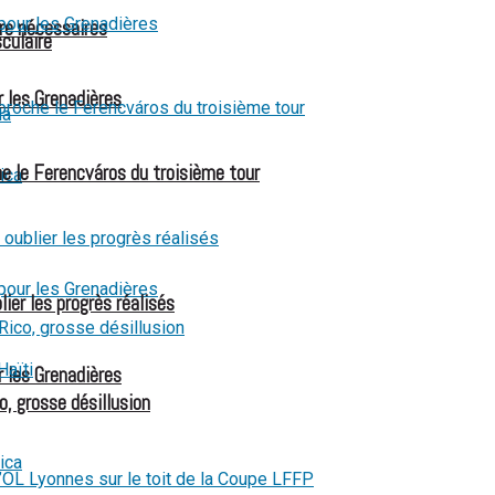
re nécessaires
culaire
r les Grenadières
e le Ferencváros du troisième tour
ier les progrès réalisés
r les Grenadières
o, grosse désillusion