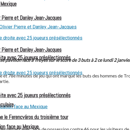
u Mexique
 Pierre et Danley Jean-Jacques
 Pierre et Danley Jean-Jacques
oite avec 25 joueurs présélectionnés
é pavillon face à Troyes sur le score de 3 buts à 2 ce lundi 2 janv
0e et 78e minutes de jeu qui ont marqué les buts des hommes de Tr
rtie.
oite avec 25 joueurs présélectionnés
culaire
e le Ferencváros du troisième tour
ion face au Mexique
t les débats avec 54% de possession contre 46 pour les visiteurs de