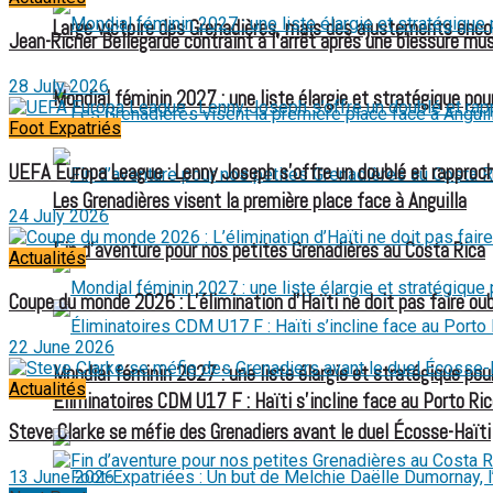
Large victoire des Grenadières, mais des ajustements enco
Jean-Ricner Bellegarde contraint à l’arrêt après une blessure mus
28 July 2026
Mondial féminin 2027 : une liste élargie et stratégique pou
Foot Expatriés
UEFA Europa League : Lenny Joseph s’offre un doublé et rapproch
Les Grenadières visent la première place face à Anguilla
24 July 2026
Fin d’aventure pour nos petites Grenadières au Costa Rica
Actualités
Coupe du monde 2026 : L’élimination d’Haïti ne doit pas faire oubl
22 June 2026
Mondial féminin 2027 : une liste élargie et stratégique pou
Actualités
Éliminatoires CDM U17 F : Haïti s’incline face au Porto Ric
Steve Clarke se méfie des Grenadiers avant le duel Écosse-Haïti
13 June 2026