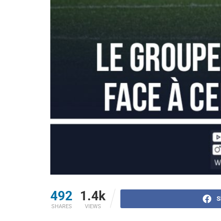
492
1.4k
S
SHARES
VIEWS