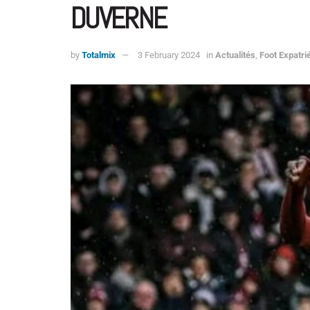
DUVERNE
by
Totalmix
3 February 2024
in
Actualités
,
Foot Expatri