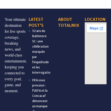
Your ultimate
LATEST
ABOUT
LOCATION
destination
POST'S
TOTALMIX
for live sports
52 ans du
Baltimore
coverage,
SC : une
breaking
célébration
news, and
marquée
world-class
par
entertainment,
l’inquiétude
keeping you
et les
connected to
interrogations
every goal,
FIFA sous
game, and
pression :
moment.
l’UEFA et la
Concacaf
dénoncent
un manque