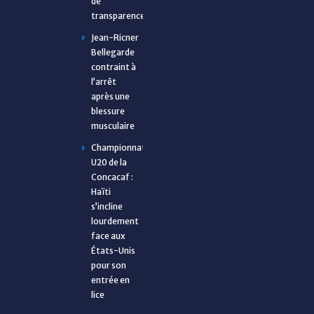
de
transparence
Jean-Ricner
Bellegarde
contraint à
l’arrêt
après une
blessure
musculaire
Championnat
U20 de la
Concacaf :
Haïti
s’incline
lourdement
face aux
États-Unis
pour son
entrée en
lice