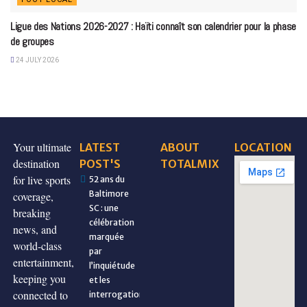
Ligue des Nations 2026-2027 : Haïti connaît son calendrier pour la phase
de groupes
24 JULY 2026
Your ultimate
LATEST
ABOUT
LOCATION
destination
POST'S
TOTALMIX
for live sports
52 ans du
Baltimore
coverage,
SC : une
breaking
célébration
news, and
marquée
world-class
par
entertainment,
l’inquiétude
keeping you
et les
connected to
interrogations