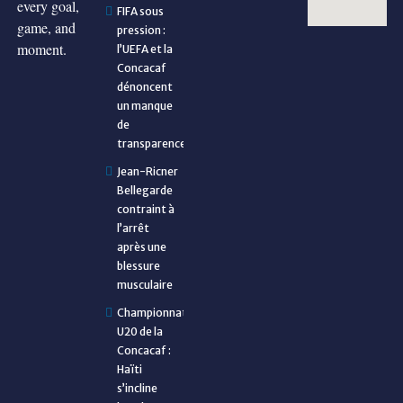
every goal,
FIFA sous
game, and
pression :
moment.
l’UEFA et la
Concacaf
dénoncent
un manque
de
transparence
Jean-Ricner
Bellegarde
contraint à
l’arrêt
après une
blessure
musculaire
Championnat
U20 de la
Concacaf :
Haïti
s’incline