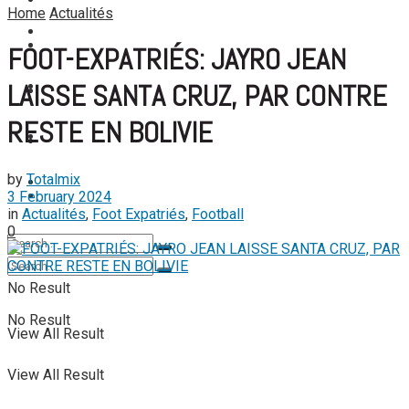
FOOTBALL FÉMININ
Home
Actualités
View All Result
FOOT EXPATRIÉS
FOOT EXPATRIÉS
FOOT-EXPATRIÉS: JAYRO JEAN
LAISSE SANTA CRUZ, PAR CONTRE
BASKETBALL
BASKETBALL
RESTE EN BOLIVIE
TENNIS
TENNIS
by
Totalmix
TENNIS DE TABLE
3 February 2024
TENNIS DE TABLE
in
Actualités
,
Foot Expatriés
,
Football
0
No Result
No Result
View All Result
View All Result