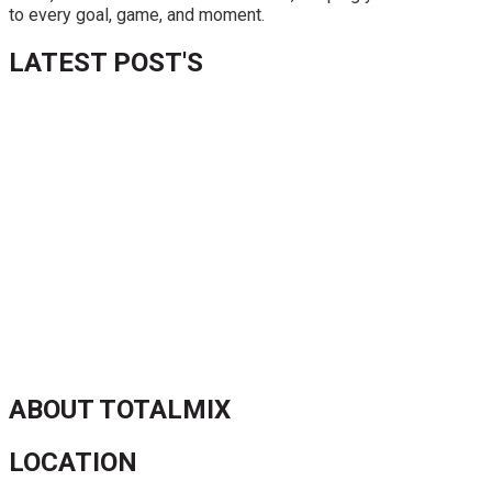
to every goal, game, and moment.
LATEST POST'S
52 ans du Baltimore SC : une célébration marquée par
l’inquiétude et les interrogations
FIFA sous pression : l’UEFA et la Concacaf dénoncent un
manque de transparence
Jean-Ricner Bellegarde contraint à l’arrêt après une blessure
musculaire
Championnat U20 de la Concacaf : Haïti s’incline lourdement
face aux États-Unis pour son entrée en lice
ABOUT TOTALMIX
LOCATION