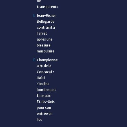
de
transparence
Jean-Ricner
Bellegarde
contraint à
l’arrêt
après une
blessure
musculaire
Championnat
U20 de la
Concacaf :
Haïti
s’incline
lourdement
face aux
États-Unis
pour son
entrée en
lice