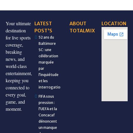
Your ultimate
LATEST
ABOUT
LOCATION
destination
POST'S
TOTALMIX
for live sports
52 ans du
Baltimore
coverage,
SC : une
breaking
célébration
news, and
marquée
world-class
par
entertainment,
l’inquiétude
keeping you
et les
connected to
interrogations
every goal,
FIFA sous
game, and
pression :
moment.
l’UEFA et la
Concacaf
dénoncent
un manque