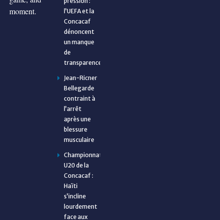
pression :
moment.
l’UEFA et la
Concacaf
dénoncent
un manque
de
transparence
Jean-Ricner
Bellegarde
contraint à
l’arrêt
après une
blessure
musculaire
Championnat
U20 de la
Concacaf :
Haïti
s’incline
lourdement
face aux