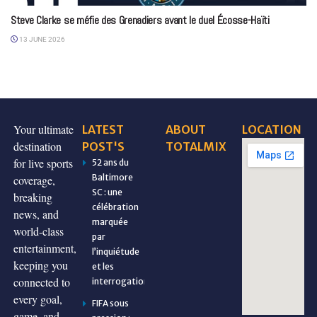
Steve Clarke se méfie des Grenadiers avant le duel Écosse-Haïti
13 JUNE 2026
Your ultimate
LATEST
ABOUT
LOCATION
destination
POST'S
TOTALMIX
for live sports
52 ans du
Baltimore
coverage,
SC : une
breaking
célébration
news, and
marquée
world-class
par
entertainment,
l’inquiétude
keeping you
et les
connected to
interrogations
every goal,
FIFA sous
game, and