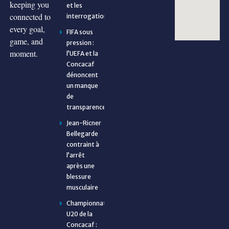
keeping you
et les
connected to
interrogations
every goal,
FIFA sous
game, and
pression :
moment.
l’UEFA et la
Concacaf
dénoncent
un manque
de
transparence
Jean-Ricner
Bellegarde
contraint à
l’arrêt
après une
blessure
musculaire
Championnat
U20 de la
Concacaf :