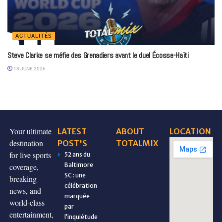
ACTUALITÉS
Steve Clarke se méfie des Grenadiers avant le duel Écosse-Haïti
13 JUNE 2026
Your ultimate
LATEST
ABOUT
LOCATION
destination
POST'S
TOTALMIX
for live sports
52 ans du
Baltimore
coverage,
SC : une
breaking
célébration
news, and
marquée
world-class
par
entertainment,
l’inquiétude