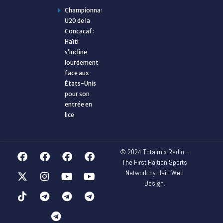
Championnat
U20 de la
Concacaf :
Haïti
s’incline
lourdement
face aux
États-Unis
pour son
entrée en
lice
© 2024 Totalmix Radio –
The First Haitian Sports
Network by Haiti Web
Design.