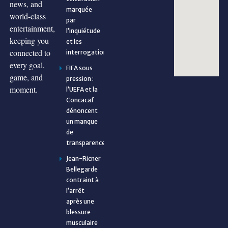
news, and
marquée
world-class
par
entertainment,
l’inquiétude
keeping you
et les
connected to
interrogations
every goal,
FIFA sous
game, and
pression :
moment.
l’UEFA et la
Concacaf
dénoncent
un manque
de
transparence
Jean-Ricner
Bellegarde
contraint à
l’arrêt
après une
blessure
musculaire