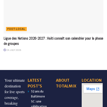
FOOT-LOCAL
Ligue des Nations 2026-2027 : Haïti connaît son calendrier pour la phase
de groupes
24 JULY 2026
Your ultimate
LATEST
ABOUT
LOCATION
destination
POST'S
TOTALMIX
for live sports
52 ans du
Baltimore
coverage,
SC : une
breaking
célébration