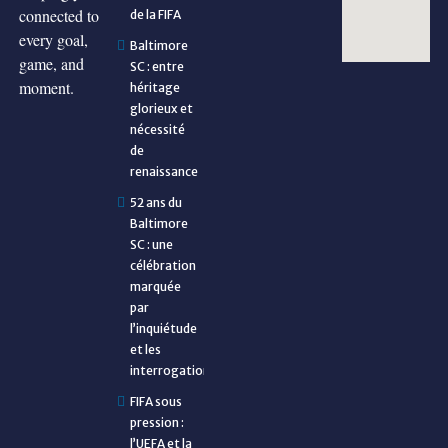
connected to
de la FIFA
every goal,
Baltimore
game, and
SC : entre
moment.
héritage
glorieux et
nécessité
de
renaissance
52 ans du
Baltimore
SC : une
célébration
marquée
par
l’inquiétude
et les
interrogations
FIFA sous
pression :
l’UEFA et la