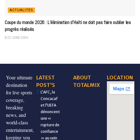
ACTUALITÉS
Coupe du monde 2026 : L’élimination d’Haïti ne doit pas faire oublier les
progrès réalisés
22 JUNE 2026
Your ultimate
LATEST
ABOUT
LOCATION
destination
POST'S
TOTALMIX
for live sports
L’AFC, la
Concacaf
coverage,
et l’UEFA
breaking
dénoncent
news, and
une «
world-class
rupture de
entertainment,
confiance
keeping you
» au sein