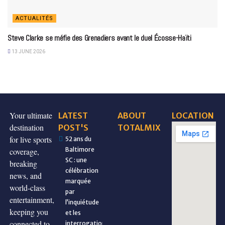
ACTUALITÉS
Steve Clarke se méfie des Grenadiers avant le duel Écosse-Haïti
13 JUNE 2026
Your ultimate
LATEST
ABOUT
LOCATION
destination
POST'S
TOTALMIX
for live sports
52 ans du
Baltimore
coverage,
SC : une
breaking
célébration
news, and
marquée
world-class
par
entertainment,
l’inquiétude
keeping you
et les
connected to
interrogations