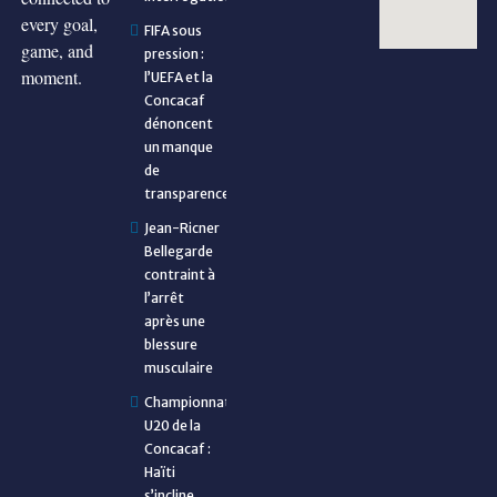
every goal,
FIFA sous
game, and
pression :
moment.
l’UEFA et la
Concacaf
dénoncent
un manque
de
transparence
Jean-Ricner
Bellegarde
contraint à
l’arrêt
après une
blessure
musculaire
Championnat
U20 de la
Concacaf :
Haïti
s’incline