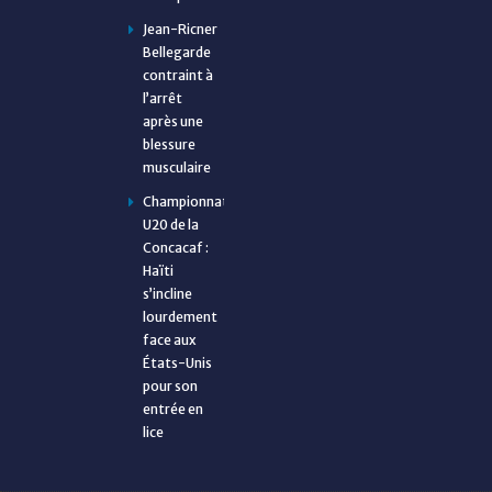
Jean-Ricner
Bellegarde
contraint à
l’arrêt
après une
blessure
musculaire
Championnat
U20 de la
Concacaf :
Haïti
s’incline
lourdement
face aux
États-Unis
pour son
entrée en
lice