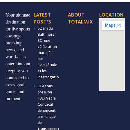
Your ultimate
LATEST
ABOUT
LOCATION
destination
POST'S
TOTALMIX
for live sports
52 ans du
Baltimore
coverage,
SC : une
breaking
célébration
news, and
marquée
world-class
par
entertainment,
l’inquiétude
keeping you
et les
connected to
interrogations
every goal,
FIFA sous
game, and
pression :
moment.
l’UEFA et la
Concacaf
dénoncent
un manque
de
transparence