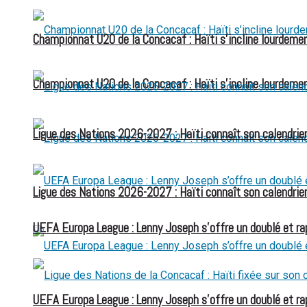
Championnat U20 de la Concacaf : Haïti s’incline lourdemen
Championnat U20 de la Concacaf : Haïti s’incline lourdemen
Ligue des Nations 2026-2027 : Haïti connaît son calendrier
Ligue des Nations 2026-2027 : Haïti connaît son calendrier
UEFA Europa League : Lenny Joseph s’offre un doublé et ra
UEFA Europa League : Lenny Joseph s’offre un doublé et ra