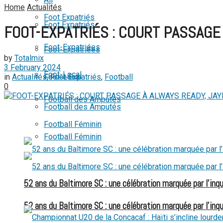
Home
Actualités
View All Result
Foot Expatriés
Foot Expatriés
FOOT-EXPATRIÉS : COURT PASSAGE 
Foot-Expatriées
Foot-Expatriées
by
Totalmix
3 February 2024
Foot-Local
in
Actualités
,
Foot Expatriés
,
Football
Foot-Local
0
Football des Amputés
Football des Amputés
Football Féminin
Football Féminin
52 ans du Baltimore SC : une célébration marquée par l’inqu
52 ans du Baltimore SC : une célébration marquée par l’inqu