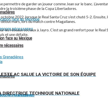
s se permettre de garder un joueur comme Jean sur le banc. L’aventur
ndre la troisième phase de la Copa Libertadores.
renadières
octobre 2022, lorsque le Real Santa Cruz s’est chuté 5-2. Ensuite, l
ier-début mars, lors du match contre Magallanes.
sur les réseaux sociaux à Jayro. C’est un grand renfort pour le Real 
ls et une défaite.
ion face au Mexique
re nécessaires
LETTE AC SALUE LA VICTOIRE DE SON ÉQUIPE
renadières
A DIRECTRICE TECHNIQUE NATIONALE