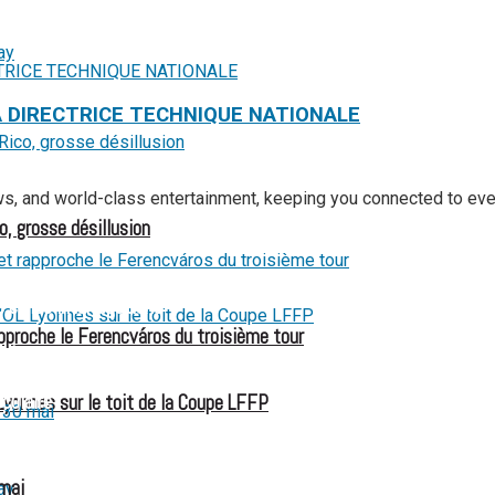
A DIRECTRICE TECHNIQUE NATIONALE
ews, and world-class entertainment, keeping you connected to ev
o, grosse désillusion
 et les interrogations
pproche le Ferencváros du troisième tour
e de transparence
culaire
Lyonnes sur le toit de la Coupe LFFP
 aux États-Unis pour son entrée en lice
 mai