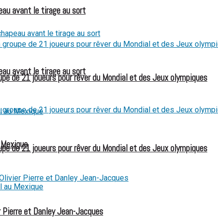
eau avant le tirage au sort
eau avant le tirage au sort
e de 21 joueurs pour rêver du Mondial et des Jeux olympiques
u Mexique
e de 21 joueurs pour rêver du Mondial et des Jeux olympiques
 Pierre et Danley Jean-Jacques