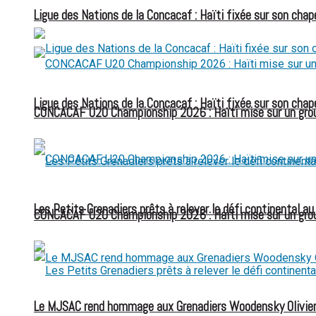
Ligue des Nations de la Concacaf : Haïti fixée sur son chap
Ligue des Nations de la Concacaf : Haïti fixée sur son chap
CONCACAF U20 Championship 2026 : Haïti mise sur un group
Les Petits Grenadiers prêts à relever le défi continental a
CONCACAF U20 Championship 2026 : Haïti mise sur un group
Le MJSAC rend hommage aux Grenadiers Woodensky Olivier