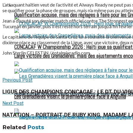
L’attaquant haïtien veut de l’activité et Always Ready ne peut pa
FOOTBALL FÉMININ
se qualifier pour la phase de groupes, mais n’a même pas pu attei
Qualification acquise, mais des réglages à faire pour les G
Jean a disputé son dernier match officiel contre The Strongest en 
Tucumán en janvier, puis il est resté hors terrain jusqu’à fin févr
Le capitaine de l’équipe de Santa Cruz lui a souhaité la bienvenue 
dixième place au classement de la Ligue, avec une victoire, deux nu
CONCACAF W Championship 2026 : Haïti joue sa qualificat
John Sterlin CELESTIN / totalmixradio.com
Large victoire des Grenadières, mais des ajustements enco
Previous Post
LIGUE DES CHAMPIONS CONCACAF : LE DT DU VIO
Qualification acquise, mais des réglages à faire pour les G
Les Grenadières visent la première place face à Anguilla
Next Post
NATATION – PORTRAIT DE RUBY KING, MADAME L
Related
Posts