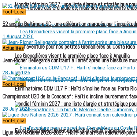
Mondial féminin 2027 : une liste élargie et stratégique pou
Large victoire des Grenadières, mais des ajustements enco
Foot-Local
52 ans du Baltimore SC : une célébration marquée par l’inquiétude
1 August 2026
Fin d’aventure pour nos petites Grenadières au Costa Rica
Actualités
Les Grenadières visent la première place face à Anguilla
Jean-Ricner Bellegarde contraint à l’arrêt après une blessure mus
28 July 2026
Foot-Local
Éliminatoires CDM U17 F : Haïti s’incline face au Porto Ric
Championnat U20 de la Concacaf : Haïti s’incline lourdement face
Mondial féminin 2027 : une liste élargie et stratégique pou
28 July 2026
Foot-Local
Foot-Expatriées : Un but de Melchie Daëlle Dumornay, l’OL 
Ligue des Nations 2026-2027 : Haïti connaît son calendrier pour