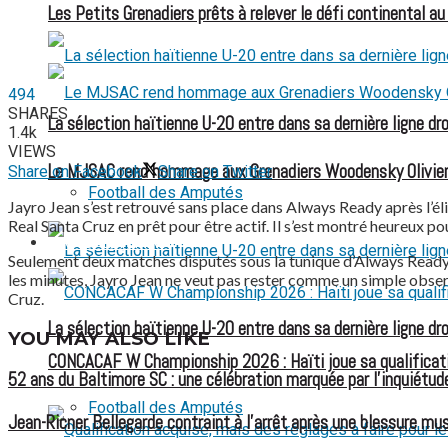
Les Petits Grenadiers prêts à relever le défi continental a
494
SHARES
La sélection haïtienne U-20 entre dans sa dernière ligne dr
1.4k
VIEWS
Le MJSAC rend hommage aux Grenadiers Woodensky Olivier
Share on Facebook
Share on Twitter
Football des Amputés
Jayro Jean s’est retrouvé sans place dans Always Ready après l’éli
Real Santa Cruz en prêt pour être actif. Il s’est montré heureux po
FOOTBALL FÉMININ
Seulement deux matches disputés sous la tunique d’Always Ready (t
les minutes, Jayro Jean ne veut pas rester comme un simple observa
Cruz.
La sélection haïtienne U-20 entre dans sa dernière ligne dr
YOU MAY ALSO LIKE
CONCACAF W Championship 2026 : Haïti joue sa qualificat
52 ans du Baltimore SC : une célébration marquée par l’inquiétude
Football des Amputés
Jean-Ricner Bellegarde contraint à l’arrêt après une blessure mus