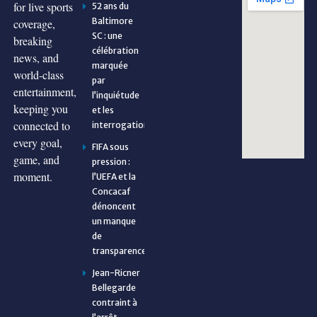
for live sports
52 ans du
Baltimore
coverage,
SC : une
breaking
célébration
news, and
marquée
world-class
par
entertainment,
l’inquiétude
keeping you
et les
connected to
interrogations
every goal,
FIFA sous
game, and
pression :
moment.
l’UEFA et la
Concacaf
dénoncent
un manque
de
transparence
Jean-Ricner
Bellegarde
contraint à