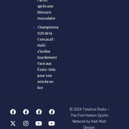
l’arrêt
après une
blessure
musculaire
Championnat
U20 de la
Concacaf :
Haïti
s’incline
lourdement
face aux
États-Unis
pour son
entrée en
lice
© 2024 Totalmix Radio –
The First Haitian Sports
Network by Haiti Web
Design.